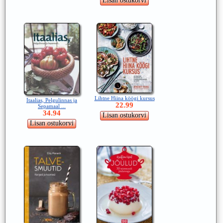
Lihtne Hiina köögi kursus
Itaalias, Pelgulinnas ja
22.99
Sepamaal ...
34.94