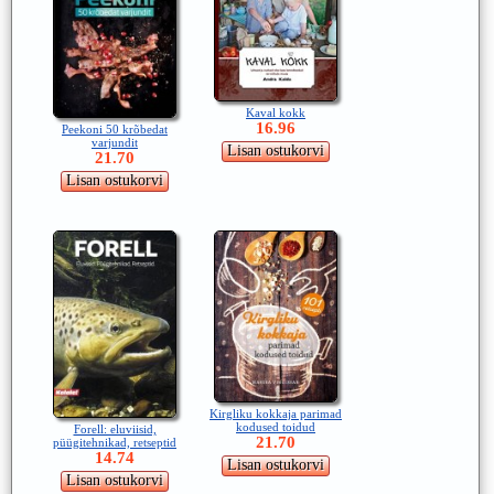
Kaval kokk
16.96
Peekoni 50 krõbedat
varjundit
21.70
Kirgliku kokkaja parimad
kodused toidud
Forell: eluviisid,
21.70
püügitehnikad, retseptid
14.74