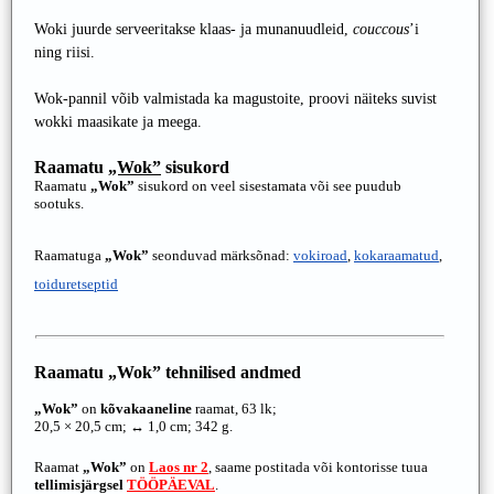
Woki juurde serveeritakse klaas- ja munanuudleid,
couccous
’i
ning riisi.
Wok-pannil võib valmistada ka magustoite, proovi näiteks suvist
wokki maasikate ja meega.
Raamatu
„Wok”
sisukord
Raamatu
„Wok”
sisukord on veel sisestamata või see puudub
sootuks.
Raamatuga
„Wok”
seonduvad märksõnad:
vokiroad
,
kokaraamatud
,
toiduretseptid
Raamatu
„Wok”
tehnilised andmed
„Wok”
on
kõvakaaneline
raamat, 63 lk;
20,5 × 20,5 cm; ↔ 1,0 cm; 342 g.
Raamat
„Wok”
on
Laos nr 2
, saame postitada või kontorisse tuua
tellimisjärgsel
TÖÖPÄEVAL
.