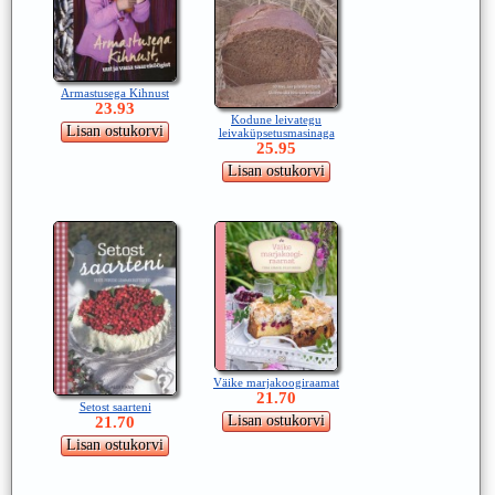
Armastusega Kihnust
23.93
Kodune leivategu
leivaküpsetusmasinaga
25.95
Väike marjakoogiraamat
21.70
Setost saarteni
21.70