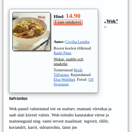
14.90
Hind:
„Wok”
–
Autor:
Cecilia Lundin
.
Rootsi keelest tõlkinud
Kadri Papp
.
Wokat: snabbt och
smakrikt
.
Toimetanud
Heidi
Väljataga
. Kujundanud
Elsa Wohlfart
. Fotod:
Ulf
Svensson
.
tutvustus
Wok-pannil valmistatud toit on maitsev, enamasti vürtsikas ja
saab alati kiiresti valmis. Wok-toitudes kasutatakse vürtse ja
maitsesegusid ning -taimi tervest maailmast: ingverit, tšillit,
koriandrit, karrit, sidrunirohtu, laimi jne.