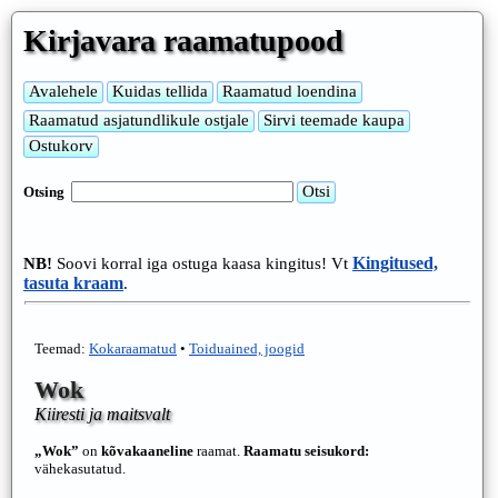
Kirjavara raamatupood
Otsing
Kingitused,
NB!
Soovi korral iga ostuga kaasa kingitus! Vt
tasuta kraam
.
Teemad:
Kokaraamatud
•
Toiduained, joogid
Wok
Kiiresti ja maitsvalt
„Wok”
on
kõvakaaneline
raamat.
Raamatu seisukord:
vähekasutatud.