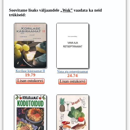
Soovitame lisaks väljaandele
„Wok”
vaadata ka neid
trükiseid:
Korilase käsiraamat II
Vana aja retseptiraamat
19.79
24.74