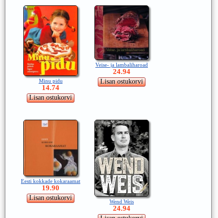
Veise- ja lambaliharoad
24.94
Minu pidu
14.74
Eesti kokkade kokaraamat
19.90
Wend Weis
24.94