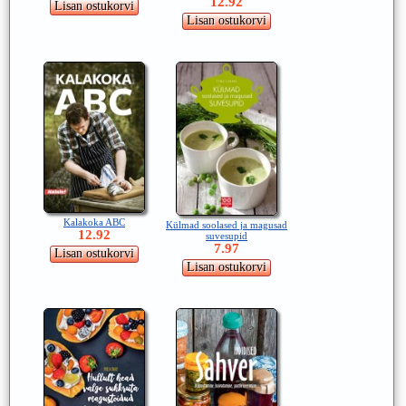
12.92
Kalakoka ABC
Külmad soolased ja magusad
12.92
suvesupid
7.97