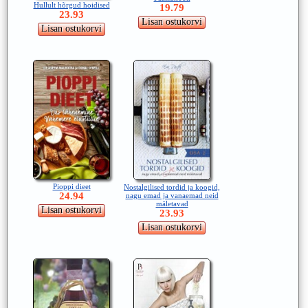
Hullult hõrgud hoidised
19.79
23.93
Pioppi dieet
Nostalgilised tordid ja koogid,
24.94
nagu emad ja vanaemad neid
mäletavad
23.93