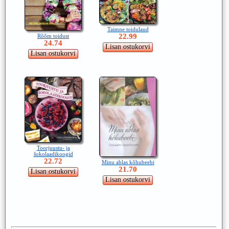
Taimne toidulaud
22.99
Rõõm toidust
24.74
Toorjuustu- ja
šokolaadikoogid
22.72
Minu ablas kõhubeebi
21.70