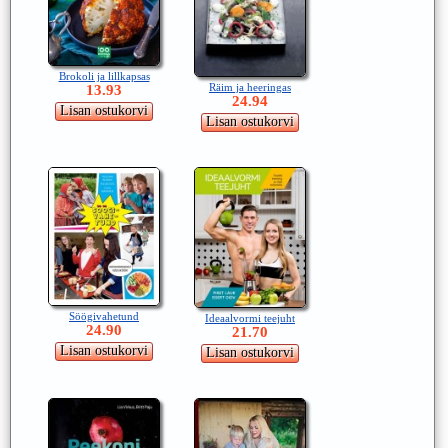
Brokoli ja lillkapsas
Räim ja heeringas
13.93
24.94
Söögivahetund
Ideaalvormi teejuht
24.90
21.70