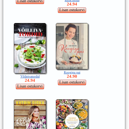
24.94
Koogiga pai
24.90
Võileivatordid
24.94