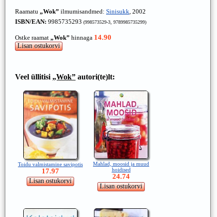
Raamatu
„Wok”
ilmumisandmed:
Sinisukk
, 2002
ISBN/EAN:
9985735293
(998573529-3, 9789985735299)
14.90
Ostke raamat
„Wok”
hinnaga
Veel üllitisi
„Wok”
autori(te)lt:
Mahlad, moosid ja muud
Toidu valmistamine savipotis
hoidised
17.97
24.74