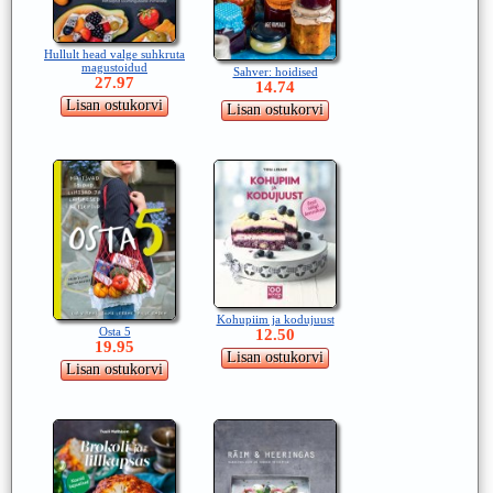
Hullult head valge suhkruta
magustoidud
Sahver: hoidised
27.97
14.74
Kohupiim ja kodujuust
Osta 5
12.50
19.95