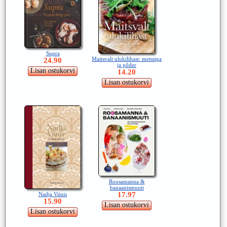
Supra
Maitsvalt ulukilihast: metssiga
24.90
ja põder
14.20
Roosamanna &
banaanismuuti
17.97
Nadja Viinis
15.90