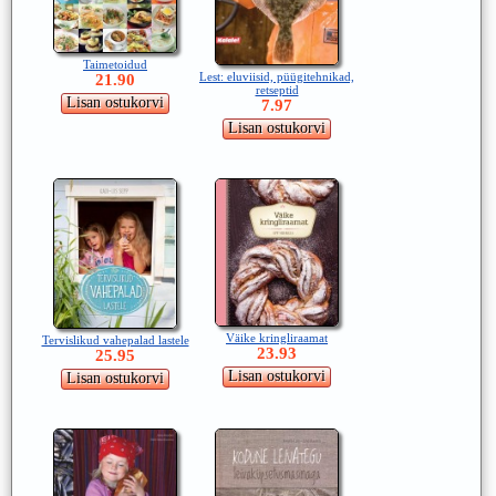
Taimetoidud
Lest: eluviisid, püügitehnikad,
21.90
retseptid
7.97
Väike kringliraamat
Tervislikud vahepalad lastele
23.93
25.95