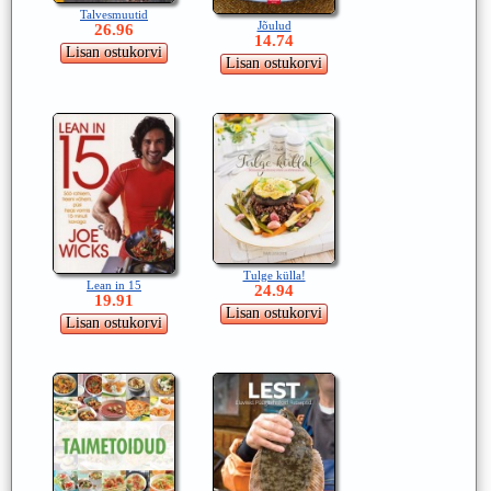
Talvesmuutid
Jõulud
26.96
14.74
Tulge külla!
Lean in 15
24.94
19.91