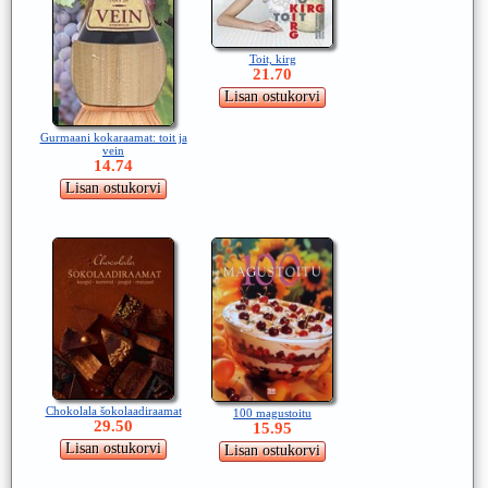
Toit, kirg
21.70
Gurmaani kokaraamat: toit ja
vein
14.74
Chokolala šokolaadiraamat
100 magustoitu
29.50
15.95