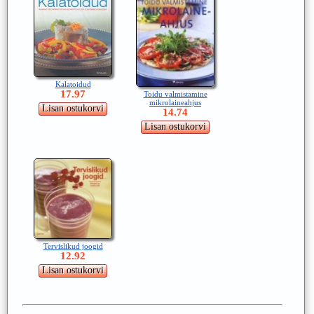
Kalatoidud
17.97
Toidu valmistamine
mikrolaineahjus
14.74
Tervislikud joogid
12.92