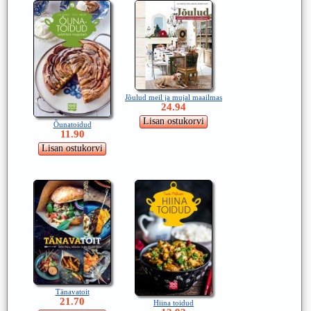
Jõulud meil ja mujal maailmas
24.94
Õunatoidud
11.90
Tänavatoit
21.70
Hiina toidud