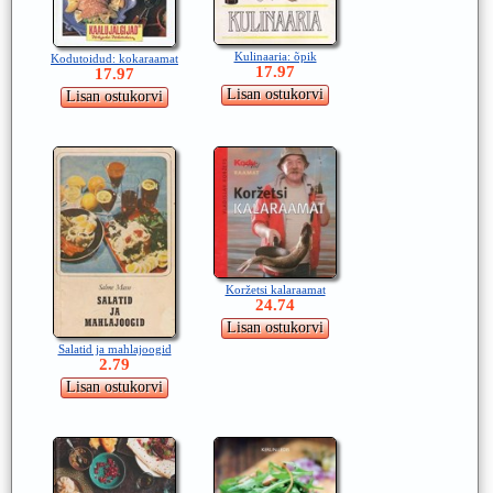
Kulinaaria: õpik
Kodutoidud: kokaraamat
17.97
17.97
Koržetsi kalaraamat
24.74
Salatid ja mahlajoogid
2.79