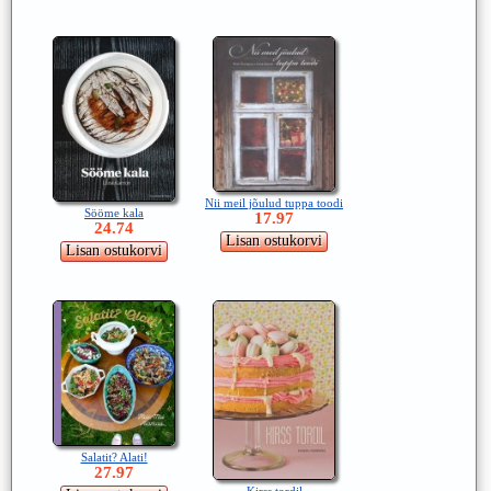
Nii meil jõulud tuppa toodi
Sööme kala
17.97
24.74
Salatit? Alati!
27.97
Kirss tordil