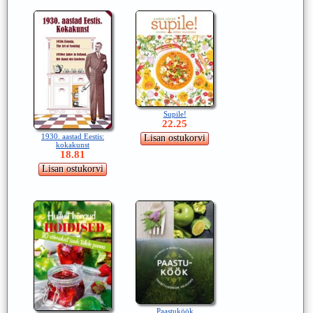
Supile!
22.25
1930. aastad Eestis:
kokakunst
18.81
Paastuköök