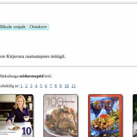
 on Kirjavara raamatupoes müügil.
Märksõnaga
toiduretseptid
leiti:
Lehekülg nr:
1
2
3
4
5
6
7
8
9
10
11