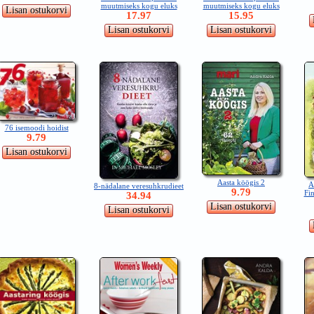
muutmiseks kogu eluks
muutmiseks kogu eluks
17.97
15.95
76 isemoodi hoidist
9.79
Aasta köögis 2
A
8-nädalane veresuhkrudieet
9.79
Fin
34.94