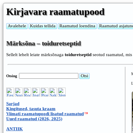
Kirjavara raamatupood
Märksõna – toiduretseptid
Sellelt lehelt leiate märksõnaga
toiduretseptid
seotud raamatud, mis
Otsing
Sarjad
Kingitused, tasuta kraam
Viimati raamatupoodi lisatud raamatud
728
Uued raamatud (2026, 2025)
ANTIIK