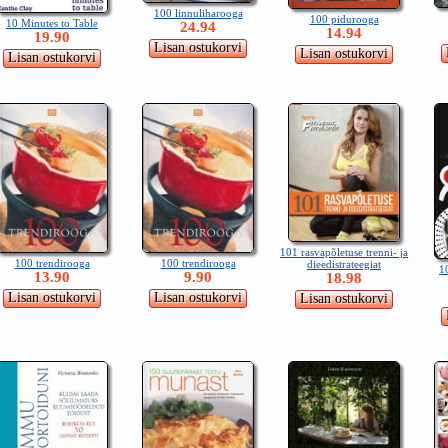
100 linnuliharooga
100 pidurooga
10 Minutes to Table
24.94
14.94
19.90
101 rasvapõletuse trenni- ja
100 trendirooga
100 trendirooga
dieedistrateegiat
10
13.90
9.90
18.98