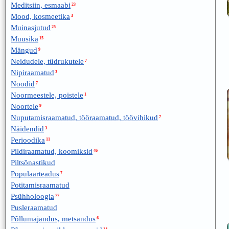
Meditsiin, esmaabi
23
Mood, kosmeetika
3
Muinasjutud
25
Muusika
15
Mängud
9
Neidudele, tüdrukutele
7
Nipiraamatud
3
Noodid
7
Noormeestele, poistele
1
Noortele
9
Nuputamisraamatud, tööraamatud, töövihikud
7
Näidendid
3
Perioodika
11
Pildiraamatud, koomiksid
46
Piltsõnastikud
Populaarteadus
7
Potitamisraamatud
Psühholoogia
77
Pusleraamatud
Põllumajandus, metsandus
6