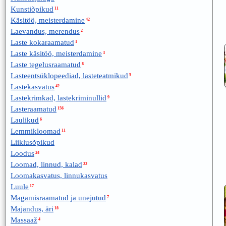
Kunstiõpikud
11
Käsitöö, meisterdamine
42
Laevandus, merendus
2
Laste kokaraamatud
1
Laste käsitöö, meisterdamine
3
Laste tegelusraamatud
8
Lasteentsüklopeediad, lasteteatmikud
5
Lastekasvatus
42
Lastekrimkad, lastekriminullid
9
Lasteraamatud
156
Laulikud
6
Lemmikloomad
11
Liiklusõpikud
Loodus
24
Loomad, linnud, kalad
22
Loomakasvatus, linnukasvatus
Luule
17
Magamisraamatud ja unejutud
7
Majandus, äri
18
Massaaž
4