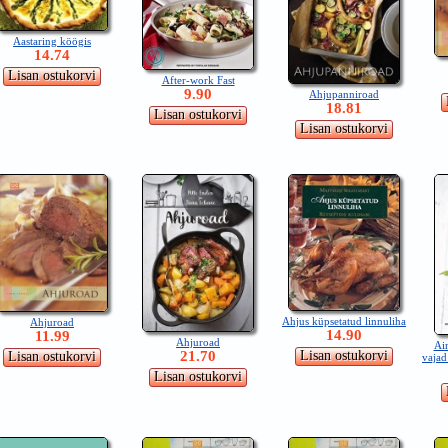
Aastaring köögis
14.74
After-work Fast
9.90
Ahjupanniroad
18.81
Ahjus küpsetatud linnuliha
Ahjuroad
14.90
11.99
Ahjuroad
Ai
21.70
vajad