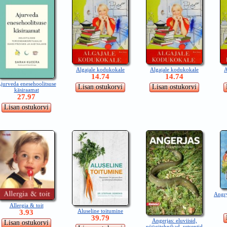
Algajale kodukokale
Algajale kodukokale
A
14.74
14.74
jurveda enesehoolitsuse
käsiraamat
27.97
Angry
Allergia & toit
Aluseline toitumine
3.93
39.79
Angerjas: eluviisid,
püügitehnikad, retseptid