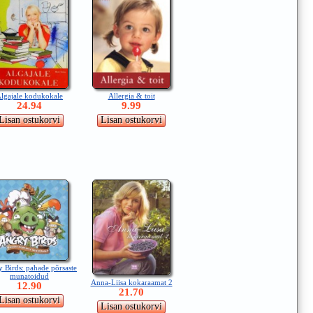
Allergia & toit
lgajale kodukokale
9.99
24.94
 Birds: pahade põrsaste
munatoidud
Anna-Liisa kokaraamat 2
12.90
21.70