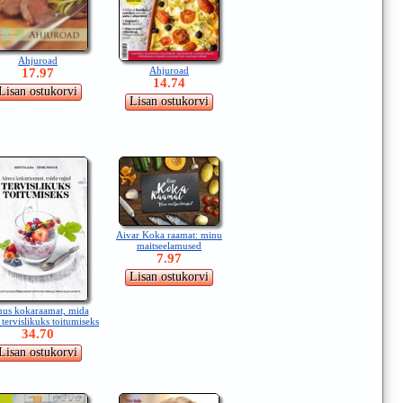
Ahjuroad
Ahjuroad
17.97
14.74
Aivar Koka raamat: minu
maitseelamused
7.97
nus kokaraamat, mida
 tervislikuks toitumiseks
34.70