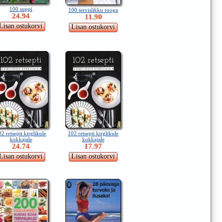
100 suppi
100 tervislikku rooga
24.94
11.90
2 retsepti kirglikule
102 retsepti kirglikule
kokkajale
kokkajale
24.74
17.97