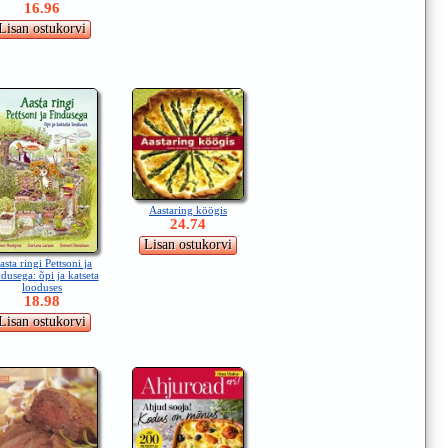
16.96
Aastaring köögis
24.74
asta ringi Pettsoni ja
dusega: õpi ja katseta
looduses
18.98