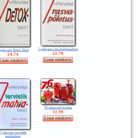
7-päevane rasvapõletusdieet
-päevane detox-dieet
21.70
24.74
76 isemoodi hoidist
11.99
7-päevane tervislik
mahladieet