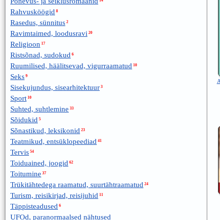
Põnevus- ja seiklusromaanid
14
Rahvusköögid
8
Rasedus, sünnitus
2
Ravimtaimed, loodusravi
20
Religioon
17
Ristsõnad, sudokud
6
Ruumilised, häälitsevad, vigurraamatud
10
Seks
9
A
Sisekujundus, sisearhitektuur
3
Sport
10
Suhted, suhtlemine
33
Sõidukid
5
Sõnastikud, leksikonid
23
Teatmikud, entsüklopeediad
41
Tervis
54
Toiduained, joogid
62
Toitumine
37
Trükitähtedega raamatud, suurtähtraamatud
24
Turism, reisikirjad, reisijuhid
11
Täppisteadused
6
UFOd, paranormaalsed nähtused