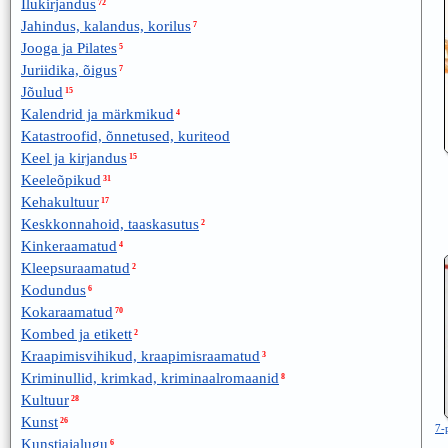
Ilukirjandus
72
Jahindus, kalandus, korilus
7
Jooga ja Pilates
5
Juriidika, õigus
7
Jõulud
15
Kalendrid ja märkmikud
4
Katastroofid, õnnetused, kuriteod
Keel ja kirjandus
15
Keeleõpikud
31
Kehakultuur
17
Keskkonnahoid, taaskasutus
2
Kinkeraamatud
4
Kleepsuraamatud
2
Kodundus
6
Kokaraamatud
70
Kombed ja etikett
2
Kraapimisvihikud, kraapimisraamatud
3
Kriminullid, krimkad, kriminaalromaanid
8
Kultuur
28
Kunst
26
7-
Kunstiajalugu
6