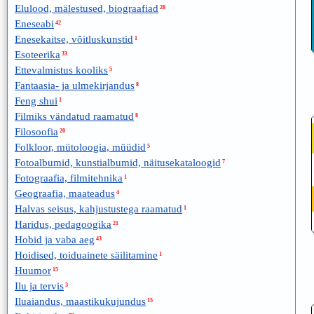
Elulood, mälestused, biograafiad
28
Eneseabi
42
Enesekaitse, võitluskunstid
1
Esoteerika
33
Ettevalmistus kooliks
5
Fantaasia- ja ulmekirjandus
8
Feng shui
1
Filmiks vändatud raamatud
8
Filosoofia
20
Folkloor, mütoloogia, müüdid
5
Fotoalbumid, kunstialbumid, näitusekataloogid
7
Fotograafia, filmitehnika
1
Geograafia, maateadus
4
Halvas seisus, kahjustustega raamatud
1
Haridus, pedagoogika
21
Hobid ja vaba aeg
43
Hoidised, toiduainete säilitamine
1
Huumor
15
Ilu ja tervis
3
Iluaiandus, maastikukujundus
15