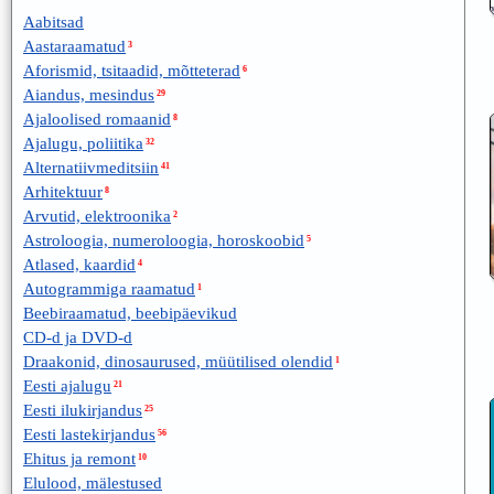
Aabitsad
Aastaraamatud
3
Aforismid, tsitaadid, mõtteterad
6
Aiandus, mesindus
29
Ajaloolised romaanid
8
Ajalugu, poliitika
32
Alternatiivmeditsiin
41
Arhitektuur
8
Arvutid, elektroonika
2
Astroloogia, numeroloogia, horoskoobid
5
Atlased, kaardid
4
Autogrammiga raamatud
1
Beebiraamatud, beebipäevikud
CD-d ja DVD-d
Draakonid, dinosaurused, müütilised olendid
1
Eesti ajalugu
21
Eesti ilukirjandus
25
Eesti lastekirjandus
56
Ehitus ja remont
10
Elulood, mälestused