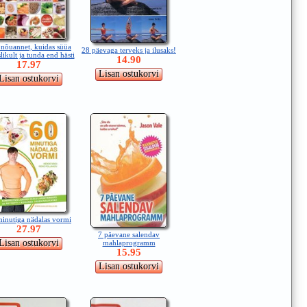
nõuannet, kuidas süüa
28 päevaga terveks ja ilusaks!
slikult ja tunda end hästi
14.90
17.97
inutiga nädalas vormi
27.97
7 päevane salendav
mahlaprogramm
15.95