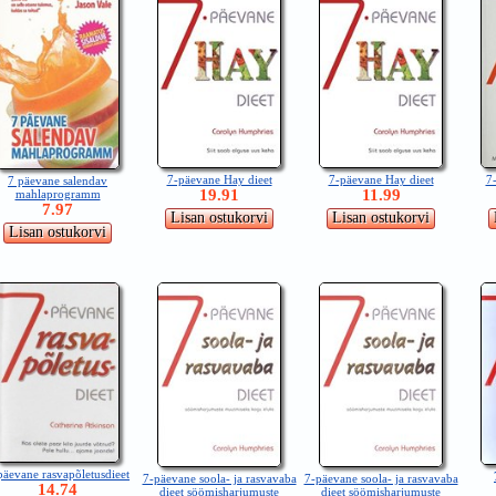
7-päevane Hay dieet
7-päevane Hay dieet
7
7 päevane salendav
19.91
11.99
mahlaprogramm
7.97
päevane rasvapõletusdieet
7-päevane soola- ja rasvavaba
7-päevane soola- ja rasvavaba
14.74
dieet söömisharjumuste
dieet söömisharjumuste