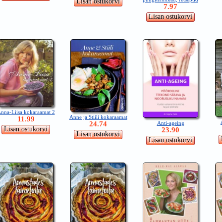
7.97
nna-Liisa kokaraamat 2
Anne ja Stiili kokaraamat
11.99
Anti-ageing
24.74
23.90