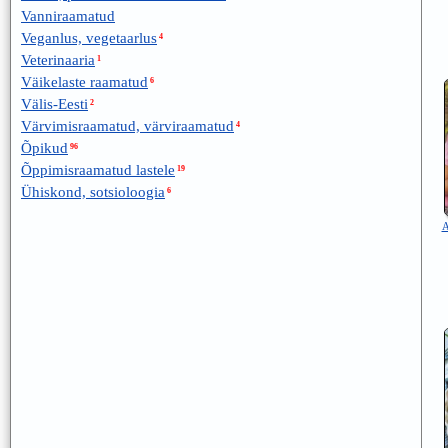
Vanniraamatud
Veganlus, vegetaarlus
4
Veterinaaria
1
Väikelaste raamatud
6
Välis-Eesti
2
Värvimisraamatud, värviraamatud
4
Õpikud
96
Õppimisraamatud lastele
19
Ühiskond, sotsioloogia
6
A