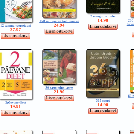
2 mangot ja 5 uba
14.90
200 
150 suurepärast toitu munast
tervi
24.94
12 sammu toortoiduni
27.97
30 aastat pliidi ääres
21.90
60 m
365 suppi
2päevane dieet
14.90
19.91