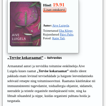
19.91
Hind:
Autor:
Aive Luigela
.
Toimetanud
Eha Kõrge
.
Kujundanud
Päivi Palts
.
Fotod:
Kaire Tali
.
„Tervise kokaraamat”
– tutvustus
Armastatud autori ja tervisliku toitumise eeskõneleja Aive
Luigela kuues raamat
„Tervise kokaraamat”
sündis ideest
pakkuda enam levinud tervisehädade ja haiguste leevendamiseks
sobivaid retsepte ning toitumissoovitusi. Raamatus käsitletakse nii
immuunsüsteemi tugevdamist, toiduallergia ohjamist, südamele,
neerudele ja teistele organitele meelepäraseid toite, ning ka
lihtsalt nõuandeid ja nippe, kuidas organismi puhtana hoida ja
turgutada.