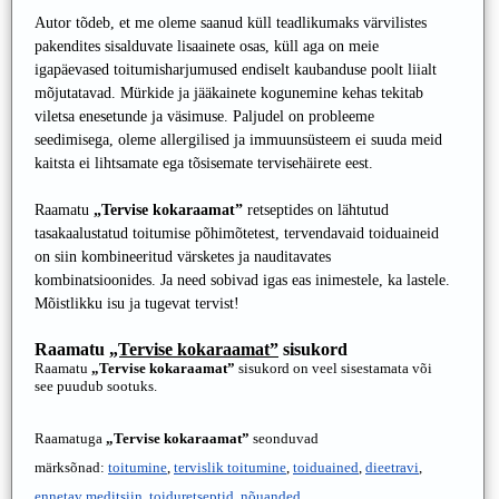
Autor tõdeb, et me oleme saanud küll teadlikumaks värvilistes
pakendites sisalduvate lisaainete osas, küll aga on meie
igapäevased toitumisharjumused endiselt kaubanduse poolt liialt
mõjutatavad. Mürkide ja jääkainete kogunemine kehas tekitab
viletsa enesetunde ja väsimuse. Paljudel on probleeme
seedimisega, oleme allergilised ja immuunsüsteem ei suuda meid
kaitsta ei lihtsamate ega tõsisemate tervisehäirete eest.
Raamatu
„Tervise kokaraamat”
retseptides on lähtutud
tasakaalustatud toitumise põhimõtetest, tervendavaid toiduaineid
on siin kombineeritud värsketes ja nauditavates
kombinatsioonides. Ja need sobivad igas eas inimestele, ka lastele.
Mõistlikku isu ja tugevat tervist!
Raamatu
„Tervise kokaraamat”
sisukord
Raamatu
„Tervise kokaraamat”
sisukord on veel sisestamata või
see puudub sootuks.
Raamatuga
„Tervise kokaraamat”
seonduvad
märksõnad:
toitumine
,
tervislik toitumine
,
toiduained
,
dieetravi
,
ennetav meditsiin
,
toiduretseptid
,
nõuanded