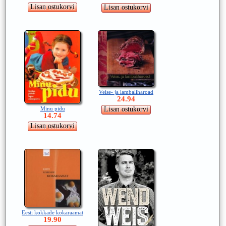
Veise- ja lambaliharoad
24.94
Minu pidu
14.74
Eesti kokkade kokaraamat
19.90