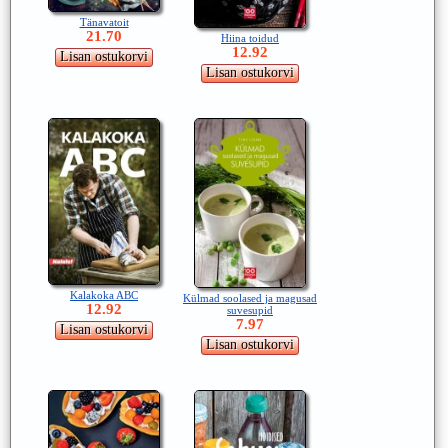
Tänavatoit
21.70
Hiina toidud
12.92
Kalakoka ABC
Külmad soolased ja magusad
12.92
suvesupid
7.97