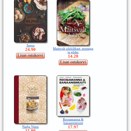
Supra
Maitsvalt ulukilihast: metssiga
24.90
ja põder
14.20
Roosamanna &
banaanismuuti
17.97
Nadja Viinis
15.90