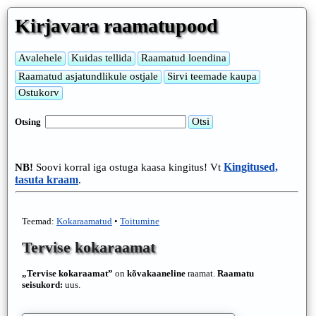
Kirjavara raamatupood
Otsing
Kingitused,
NB!
Soovi korral iga ostuga kaasa kingitus! Vt
tasuta kraam
.
Teemad:
Kokaraamatud
•
Toitumine
Tervise kokaraamat
„Tervise kokaraamat”
on
kõvakaaneline
raamat.
Raamatu
seisukord:
uus.