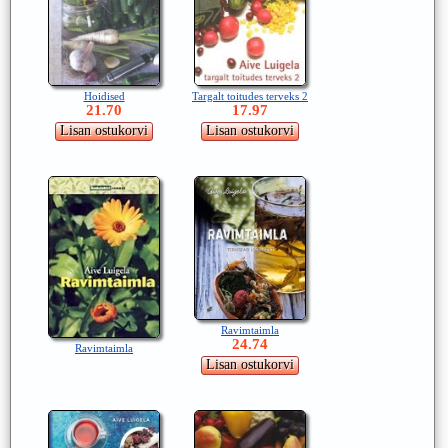
Hoidised
Targalt toitudes terveks 2
21.70
17.97
Ravimtaimla
24.74
Ravimtaimla