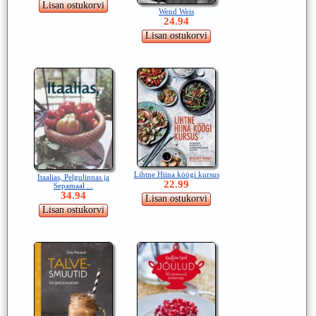
Wend Weis
24.94
Lihtne Hiina köögi kursus
Itaalias, Pelgulinnas ja
22.99
Sepamaal ...
34.94