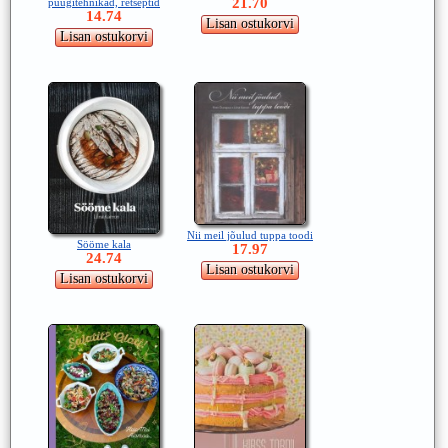
21.70
püügitehnikad, retseptid
14.74
Nii meil jõulud tuppa toodi
Sööme kala
17.97
24.74