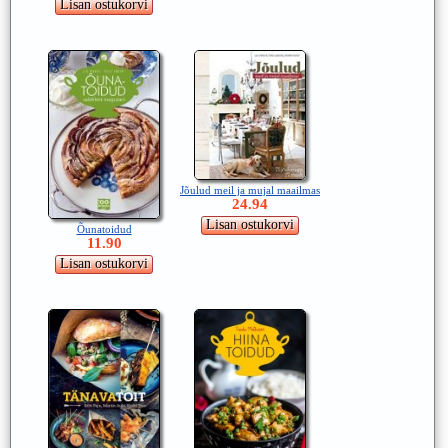
Jõulud meil ja mujal maailmas
24.94
Õunatoidud
11.90