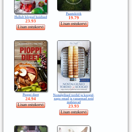
Paastuköök
Hullult hõrgud hoidised
19.79
23.93
Pioppi dieet
Nostalgilised tordid ja koogid,
24.94
nagu emad ja vanaemad neid
mäletavad
23.93