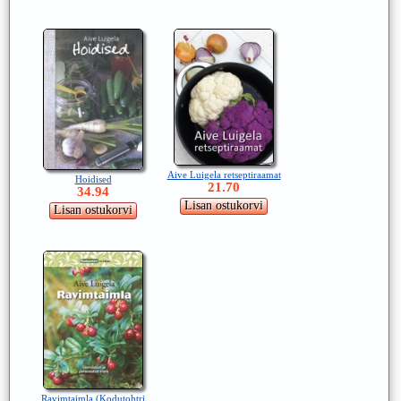
Aive Luigela retseptiraamat
Hoidised
21.70
34.94
Ravimtaimla (Kodutohtri