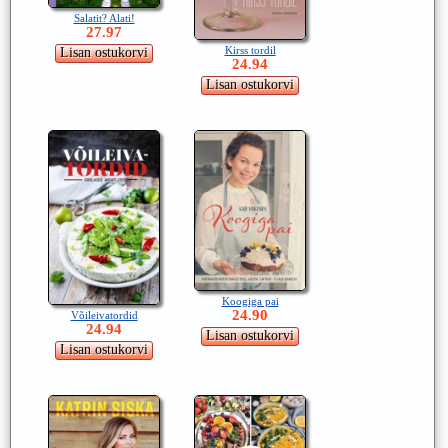
Salatit? Alati!
27.97
Kirss tordil
24.94
Koogiga pai
24.90
Võileivatordid
24.94