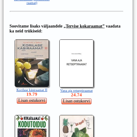
raamat)
Soovitame lisaks väljaandele
„Tervise kokaraamat”
vaadata
ka neid trükiseid:
Korilase käsiraamat II
Vana aja retseptiraamat
19.79
24.74