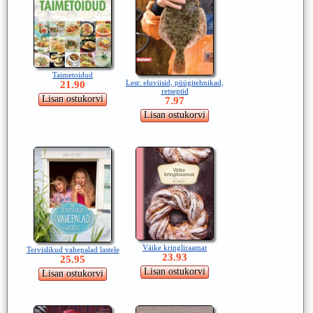
Taimetoidud
Lest: eluviisid, püügitehnikad,
21.90
retseptid
7.97
Väike kringliraamat
Tervislikud vahepalad lastele
23.93
25.95