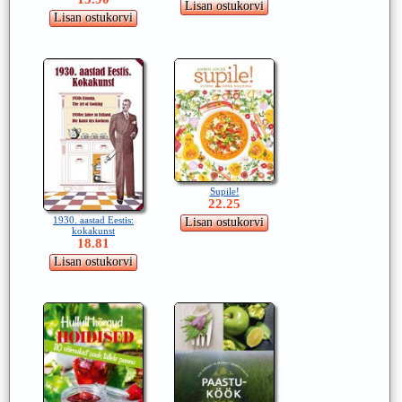
Supile!
22.25
1930. aastad Eestis:
kokakunst
18.81