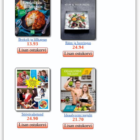
Brokoli ja lillkapsas
Räim ja heeringas
13.93
24.94
Söögivahetund
Ideaalvormi teejuht
24.90
21.70