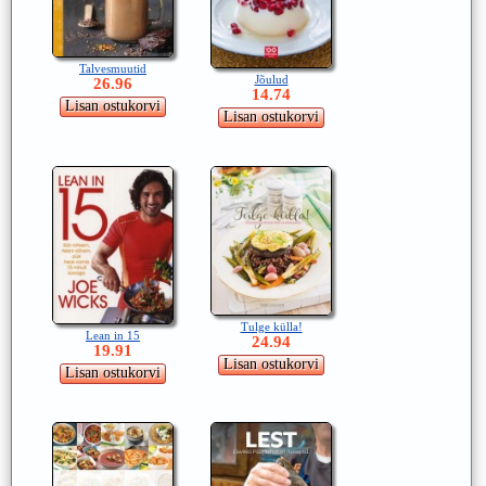
Talvesmuutid
Jõulud
26.96
14.74
Tulge külla!
Lean in 15
24.94
19.91