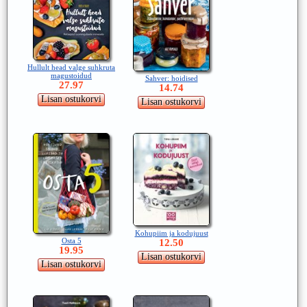
Hullult head valge suhkruta
magustoidud
Sahver: hoidised
27.97
14.74
Kohupiim ja kodujuust
Osta 5
12.50
19.95