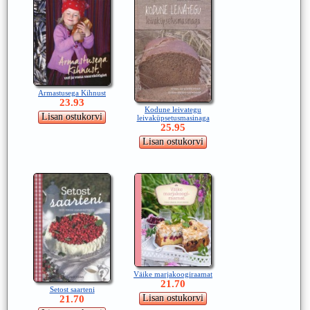
Armastusega Kihnust
23.93
Kodune leivategu
leivaküpsetusmasinaga
25.95
Väike marjakoogiraamat
21.70
Setost saarteni
21.70