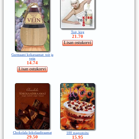
Toit, kirg
21.70
Gurmaani kokaraamat: toit ja
vein
14.74
Chokolala šokolaadiraamat
100 magustoitu
29.50
15.95