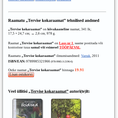
Raamatu
„Tervise kokaraamat”
tehnilised andmed
„Tervise kokaraamat”
on
kõvakaaneline
raamat, 341 lk;
17,5 × 24,7 cm; ↔ 2,6 cm; 978 g.
Raamat
„Tervise kokaraamat”
on
Laos nr 1
, saame postitada või
kontorisse tuua
samal või esimesel
TÖÖPÄEVAL
.
Raamatu
„Tervise kokaraamat”
ilmumisandmed:
Varrak
, 2011
ISBN/EAN:
9789985321966
(978-9985-3-2196-6)
19.91
Ostke raamat
„Tervise kokaraamat”
hinnaga
Veel üllitisi
„Tervise kokaraamat”
autori(te)lt: