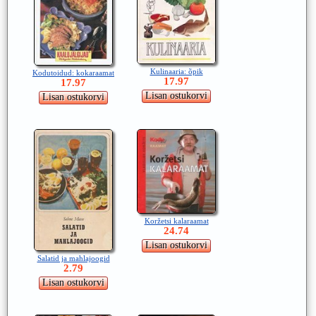
Kulinaaria: õpik
Kodutoidud: kokaraamat
17.97
17.97
Koržetsi kalaraamat
24.74
Salatid ja mahlajoogid
2.79