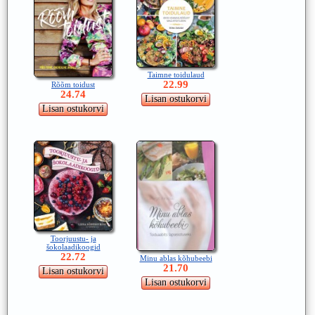
Taimne toidulaud
22.99
Rõõm toidust
24.74
Toorjuustu- ja
šokolaadikoogid
22.72
Minu ablas kõhubeebi
21.70