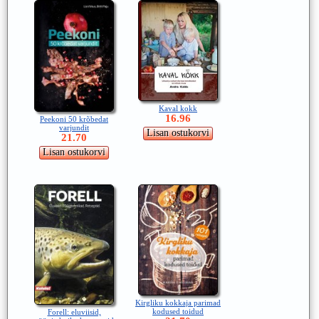
Kaval kokk
16.96
Peekoni 50 krõbedat
varjundit
21.70
Kirgliku kokkaja parimad
kodused toidud
Forell: eluviisid,