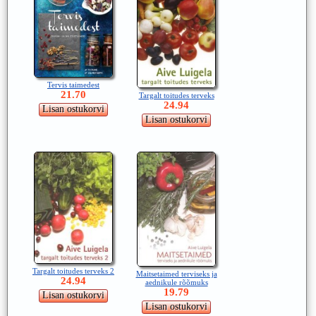
Tervis taimedest
21.70
Targalt toitudes terveks
24.94
Targalt toitudes terveks 2
Maitsetaimed terviseks ja
24.94
aednikule rõõmuks
19.79