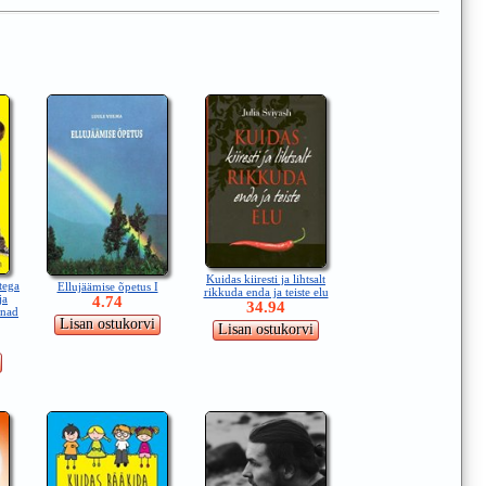
Kuidas kiiresti ja lihtsalt
tega
Ellujäämise õpetus I
rikkuda enda ja teiste elu
ja
4.74
34.94
 nad