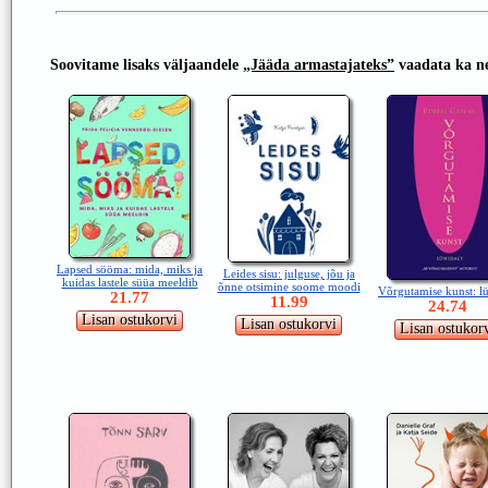
Soovitame lisaks väljaandele
„Jääda armastajateks”
vaadata ka ne
Lapsed sööma: mida, miks ja
Leides sisu: julguse, jõu ja
kuidas lastele süüa meeldib
õnne otsimine soome moodi
Võrgutamise kunst: lü
21.77
11.99
24.74