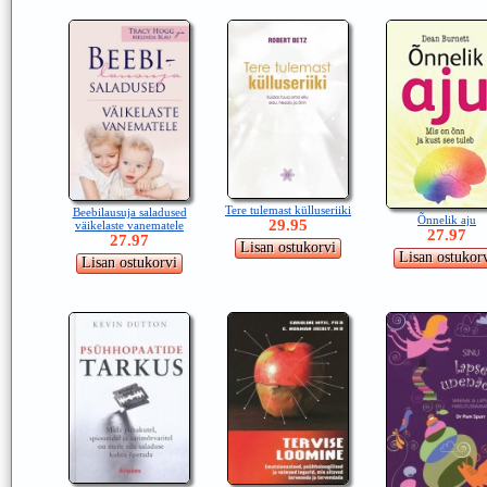
Tere tulemast külluseriiki
Beebilausuja saladused
Õnnelik aju
29.95
väikelaste vanematele
27.97
27.97