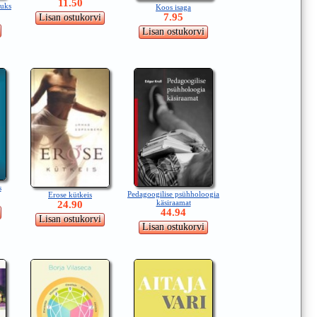
11.50
nuks
Koos isaga
7.95
s
Pedagoogilise psühholoogia
Erose kütkeis
käsiraamat
24.90
44.94