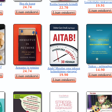
Looderdades täiskasva
Hea elu kunst
Kuidas kasutada kristalli
od
19.91
24.74
22.70
Vaikus – mõtteselgu
e?
Armastus ja petmine
Aitab! Muudan oma isiksust
14.90
24.74
kolmekümne päevaga!
19.90