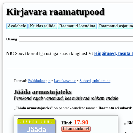
Kirjavara raamatupood
Otsing
Kingitused, tasuta
NB!
Soovi korral iga ostuga kaasa kingitus! Vt
Teemad:
Psühholoogia
•
Lastekasvatus
•
Suhted, suhtlemine
Jääda armastajateks
Perekond vajab vanemaid, kes mõtlevad rohkem endale
„Jääda armastajateks”
on pehmekaaneline raamat.
Raamatu seisukord:
17.90
„Jää
Hind: