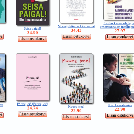
Kuidas kasvatada laps
s
Stressijuhtimise käsiraamat
emotsionaalset intelligen
Seisa paigal!
34.43
27.97
34.90
P*rsse, ei! (Persse, ei!)
est
Poisi kasvatamine
Kuues meel
24.74
22.90
22.90