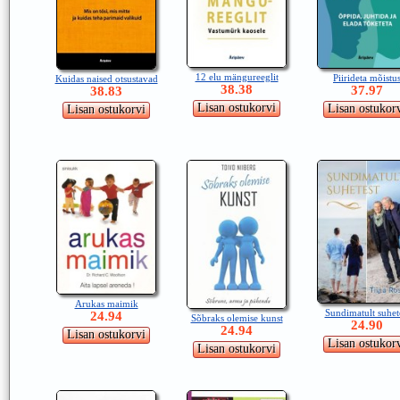
12 elu mängureeglit
Piirideta mõistu
Kuidas naised otsustavad
38.38
37.97
38.83
Arukas maimik
Sundimatult suhet
24.94
Sõbraks olemise kunst
24.90
24.94