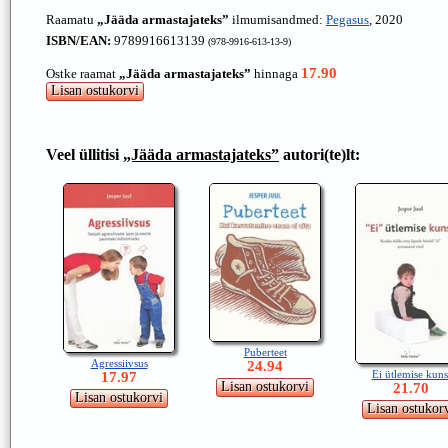
Raamatu
„Jääda armastajateks”
ilmumisandmed:
Pegasus
, 2020
ISBN/EAN:
9789916613139
(978-9916-613-13-9)
17.90
Ostke raamat
„Jääda armastajateks”
hinnaga
Veel üllitisi
„Jääda armastajateks”
autori(te)lt:
Puberteet
Agressiivsus
24.94
Ei ütlemise kuns
17.97
21.70