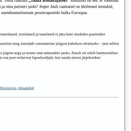
ttu. Tema raamatu
„Jääda armastajateks”
sõnumiks on see, et vanemad
nda ja oma partneri jaoks! Jesper Juuli raamatud on üleilmsed menukid,
ige uuendusmeelsemate pereterapeutide hulka Euroopas.
ntslased, rootslased ja taanlased ei jäta laste sündides paarisuhet
solust ning sisendab vanematesse julgust kahekesi olemiseks – just sellest
ke pigem aega ja ruumi oma armusuhte jaoks. Ainult nii tekib harmooniline
 osa pere-eelarvest lapsehoidjale, kui tunda stressi järjekordset
hholoogia
,
nõuanded