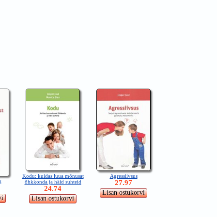
Kodu: kuidas luua mõnusat
Agressiivsus
t
õhkkonda ja häid suhteid
27.97
24.74