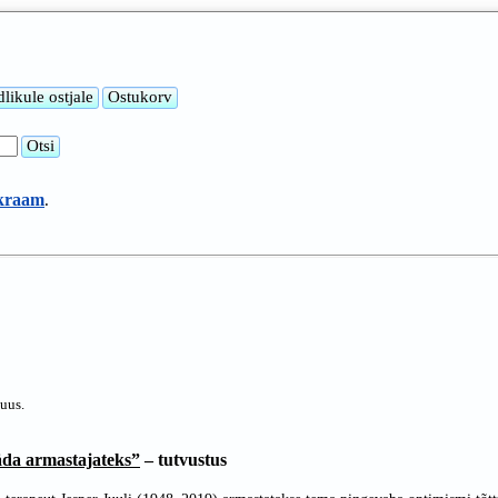
 kraam
.
uus.
da armastajateks”
– tutvustus