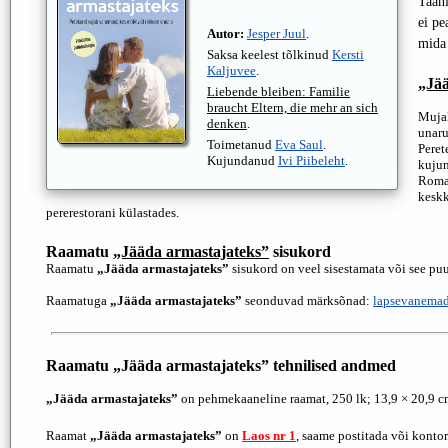
Taani
ei pe
Autor:
Jesper Juul
.
mida 
Saksa keelest tõlkinud
Kersti
Kaljuvee
.
„Jää
Liebende bleiben: Familie
braucht Eltern, die mehr an sich
Mujal
denken
.
unaru
Toimetanud
Eva Saul
.
Peret
Kujundanud
Ivi Piibeleht
.
kujun
Roman
keskk
pererestorani külastades.
Raamatu
„Jääda armastajateks”
sisukord
Raamatu
„Jääda armastajateks”
sisukord on veel sisestamata või see pu
Raamatuga
„Jääda armastajateks”
seonduvad märksõnad:
lapsevanema
Raamatu
„Jääda armastajateks”
tehnilised andmed
„Jääda armastajateks”
on pehmekaaneline raamat, 250 lk; 13,9 × 20,9 c
Raamat
„Jääda armastajateks”
on
Laos nr 1
, saame postitada või konto