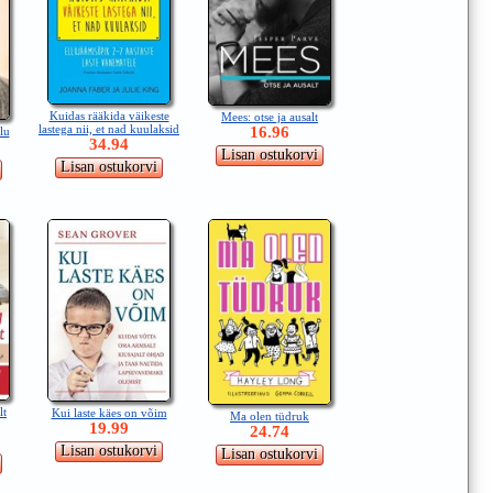
Kuidas rääkida väikeste
Mees: otse ja ausalt
lastega nii, et nad kuulaksid
16.96
lu
34.94
lt
Kui laste käes on võim
Ma olen tüdruk
19.99
24.74