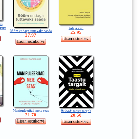
es
tsust
Aitaja vari
Rõõm endaga tuttavaks saada
25.95
27.97
Manipuleerijad meie seas
Reload:
taastu targalt
21.70
20.50