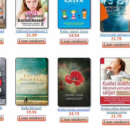
sed
Väikesed kuradikesed 2
Puhka, mängi, kasva
Introvertide salajane e
21.99
24.94
21.70
ib
Kallis Michael!
Kuidas aidata äärmise
Kuidas hoida armastust?
19.91
pirtsakat sööjat
24.74
21.70