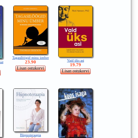
Tagasilöögid minu ümber
Vaid üks asi
23.90
mat
19.79
Hüpnoteraapia