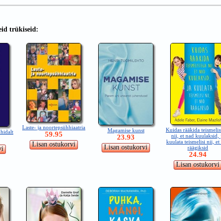
id trükiseid:
Laste- ja noortepsühhiaatria
Kuidas rääkida teismelis
Magamise kunst
hidalt
59.95
nii, et nad kuulaksid, 
23.93
kuulata teismelisi nii, et
räägiksid
24.94