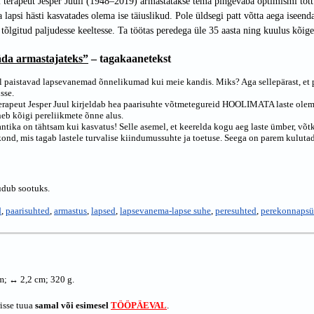
 terapeut Jesper Juuli (1948–2019) armastatakse tema pingevaba optimismi tõ
a lapsi hästi kasvatades olema ise täiuslikud. Pole üldsegi patt võtta aega isee
tõlgitud paljudesse keeltesse. Ta töötas peredega üle 35 aasta ning kuulus kõ
da armastajateks”
– tagakaanetekst
 paistavad lapsevanemad õnnelikumad kui meie kandis. Miks? Aga sellepärast, et pra
sse.
erapeut Jesper Juul kirjeldab hea paarisuhte võtmetegureid HOOLIMATA laste olema
eb kõigi pereliikmete õnne alus.
tika on tähtsam kui kasvatus! Selle asemel, et keerelda kogu aeg laste ümber, võt
ond, mis tagab lastele turvalise kiindumussuhte ja toetuse. Seega on parem kulutada
udub sootuks.
d
,
paarisuhted
,
armastus
,
lapsed
,
lapsevanema-lapse suhe
,
peresuhted
,
perekonnapsü
m; ↔ 2,2 cm; 320 g.
risse tuua
samal või esimesel
TÖÖPÄEVAL
.