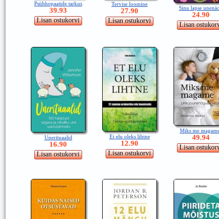
Psühhopaatide tarkus
Tervise loomine
Sinu lapse unenä
39.93
27.90
24.90
Miks me magam
49.94
Et elu oleks lihtne
Unerituaalid
12.90
16.90