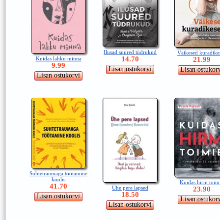
Ilusad suured tüdrukud
Väikesed kuradike
14.70
Kuidas lahku minna
21.99
9.99
Suhtetraumaga töötamine
koolis
Kuidas hirm toim
41.70
Ühe pere lapsed
23.90
18.50