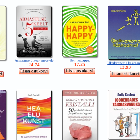
Happy-happy
Armastuse 5 keelt meestele
Üksikvanema käsiraa
17.25
24.74
13.93