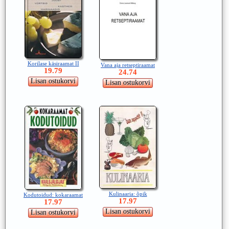
Korilase käsiraamat II
Vana aja retseptiraamat
19.79
24.74
Kulinaaria: õpik
Kodutoidud: kokaraamat
17.97
17.97