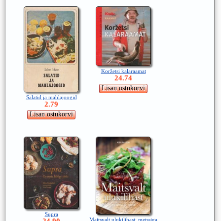
Koržetsi kalaraamat
24.74
Salatid ja mahlajoogid
2.79
Supra
Maitsvalt ulukilihast: metssiga
24.90