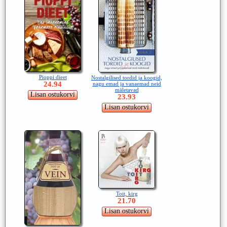
Pioppi dieet
Nostalgilised tordid ja koogid,
24.94
nagu emad ja vanaemad neid
mäletavad
23.93
Toit, kirg
21.70