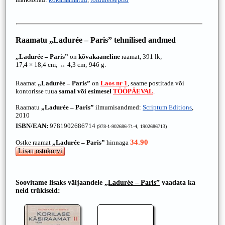
Raamatu
„Ladurée – Paris”
tehnilised andmed
„Ladurée – Paris”
on
kõvakaaneline
raamat, 391 lk;
17,4 × 18,4 cm; ↔ 4,3 cm; 946 g.
Raamat
„Ladurée – Paris”
on
Laos nr 1
, saame postitada või
kontorisse tuua
samal või esimesel
TÖÖPÄEVAL
.
Raamatu
„Ladurée – Paris”
ilmumisandmed:
Scriptum Editions
,
2010
ISBN/EAN:
9781902686714
(978-1-902686-71-4, 1902686713)
34.90
Ostke raamat
„Ladurée – Paris”
hinnaga
Soovitame lisaks väljaandele
„Ladurée – Paris”
vaadata ka
neid trükiseid: