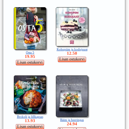
Kohupiim ja kodujuust
Osta 5
12.50
19.95
Brokoli ja lillkapsas
Räim ja heeringas
13.93
24.94