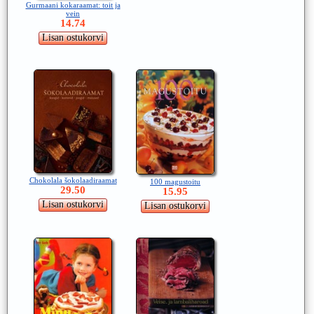
Gurmaani kokaraamat: toit ja
vein
14.74
Chokolala šokolaadiraamat
100 magustoitu
29.50
15.95