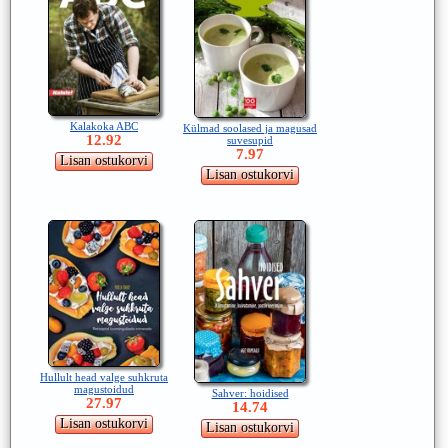
Kalakoka ABC
Külmad soolased ja magusad
12.92
suvesupid
7.97
Hullult head valge suhkruta
magustoidud
Sahver: hoidised
27.97
14.74