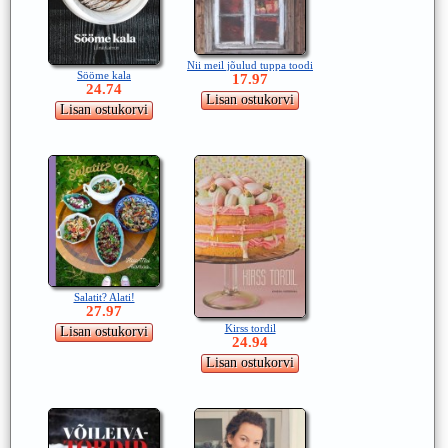
Nii meil jõulud tuppa toodi
Sööme kala
17.97
24.74
Salatit? Alati!
27.97
Kirss tordil
24.94