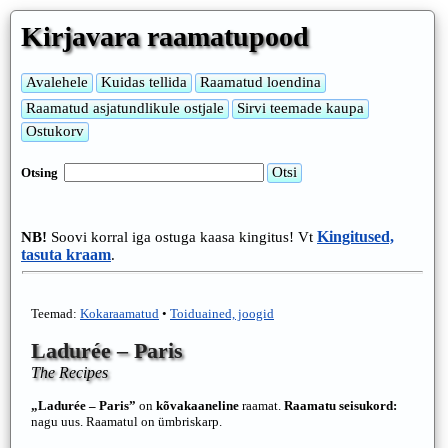
Kirjavara raamatupood
Otsing
Kingitused,
NB!
Soovi korral iga ostuga kaasa kingitus! Vt
tasuta kraam
.
Teemad:
Kokaraamatud
•
Toiduained, joogid
Ladurée – Paris
The Recipes
„Ladurée – Paris”
on
kõvakaaneline
raamat.
Raamatu seisukord:
nagu uus. Raamatul on ümbriskarp.