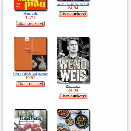
Veise- ja lambaliharoad
24.94
Minu pidu
14.74
Eesti kokkade kokaraamat
19.90
Wend Weis
24.94