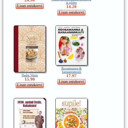
ja põder
14.20
Roosamanna &
banaanismuuti
17.97
Nadja Viinis
15.90