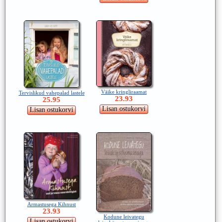
Väike kringliraamat
Tervislikud vahepalad lastele
23.93
25.95
Armastusega Kihnust
23.93
Kodune leivategu