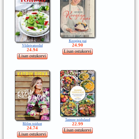
Koogiga pai
24.90
Võileivatordid
24.94
Taimne toidulaud
22.99
Rõõm toidust
24.74