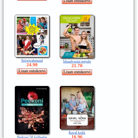
Söögivahetund
Ideaalvormi teejuht
24.90
21.70
Kaval kokk
16.96
Peekoni 50 krõbedat