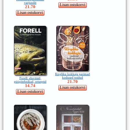
varjundit
21.70
Kirgliku kokkaja parimad
kodused toidud
Forell: eluviisid,
21.70
püügitehnikad, retseptid
14.74