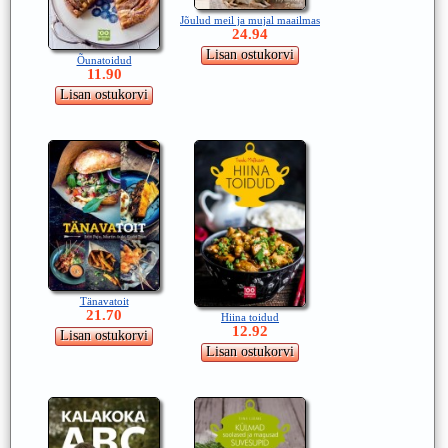
Jõulud meil ja mujal maailmas
24.94
Õunatoidud
11.90
Tänavatoit
21.70
Hiina toidud
12.92