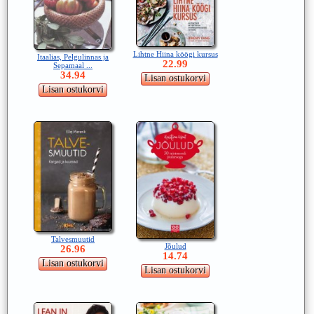
Lihtne Hiina köögi kursus
Itaalias, Pelgulinnas ja
22.99
Sepamaal ...
34.94
Talvesmuutid
Jõulud
26.96
14.74