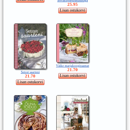
leivaküpsetusmasinaga
25.95
Väike marjakoogiraamat
21.70
Setost saarteni
21.70