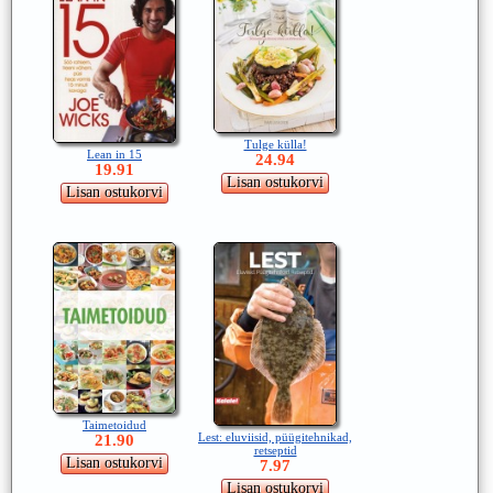
Tulge külla!
Lean in 15
24.94
19.91
Taimetoidud
Lest: eluviisid, püügitehnikad,
21.90
retseptid
7.97