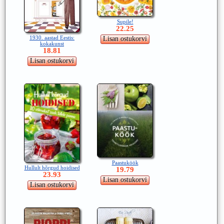
Supile!
22.25
1930. aastad Eestis:
kokakunst
18.81
Paastuköök
Hullult hõrgud hoidised
19.79
23.93