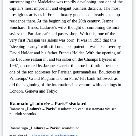
surrounding the Madeleine was rapidly developing into one of the
capital’s most important and elegant business districts. The most
prestigious artisans in French luxury goods had already taken up
residence there. At the beginning of the 20th century, Jeanne
Souchard, Ernest Laduree’s wife, thought of combining distinct
styles: the Parisian cafe and pastry shop. With this, one of the
very first Parisian tea salons was born. It was in 1993 that this
“sleeping beauty” with still untapped potential was taken over by
David Holder and his father Francis Holder. With the opening of
the Laduree restaurant and tea salon on the Champs Elysees in
1997, decorated by Jacques Garcia, this true institution became
one of the top addresses for Parisian gourmandises. Boutiques in
Printemps’ Grand Magasin and on Paris’ left bank followed, as
did the beginning of the international adventure with openings in
London, Geneva and Tokyo.
Raamatu
„Ladurée – Paris”
sisukord
Raamatu
„Ladurée – Paris”
sisukord on veel sisestamata või see
puudub sootuks.
Raamatuga
„Ladurée – Paris”
seonduvad
märksõnad:
kokaraamatud
,
toiduretseptid