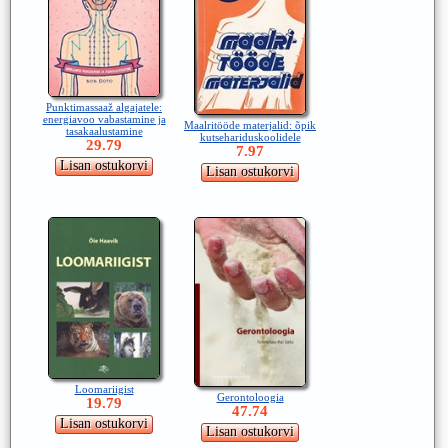
Punktimassaaž algajatele:
energiavoo vabastamine ja
Maalritööde materjalid: õpik
tasakaalustamine
kutsehariduskoolidele
29.79
7.97
Loomariigist
Gerontoloogia
19.79
47.74