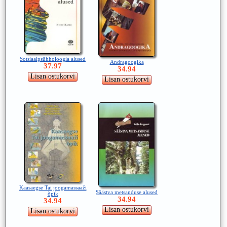
Sotsiaalpsühholoogia alused
Andragoogika
37.97
34.94
Kaasaegse Tai joogamassaaži
Säästva metsanduse alused
õpik
34.94
34.94