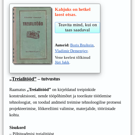
Kahjuks on hetkel
laost otsas.
Autorid:
Boris Bruštein
,
Vladimir Dementjev
.
Vene keelest tõlkinud
Jüri Jakk
.
„Treialitööd”
– tutvustus
Raamatus
„Treialitööd”
on kirjeldatud treipinkide
konstruktsiooni, nende tööpõhimõtet ja toorikute töötlemise
tehnoloogiat, on toodud andmeid treimise tehnoloogilise protsessi
projekteerimise, lõikerežiimi valimise, materjalide, tööriistade
kohta.
Sisukord
– Põhiteadmisi treialitööst