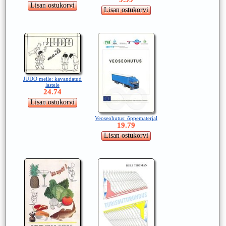
JUDO meile: kavandatud
lastele
24.74
Veoseohutus: õppematerjal
19.79