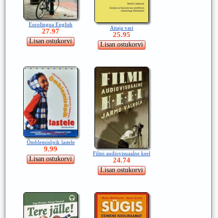
Eurolingua English
Aitaja vari
27.97
25.95
Õmblemisõpik lastele
9.99
Filmi audiovisuaalne keel
24.74