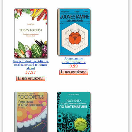
Joonestamine
Tervis toidust: tervisliku ja
üldhariduskoolile
tasakaalustatud toitumise
9.99
alused
37.97