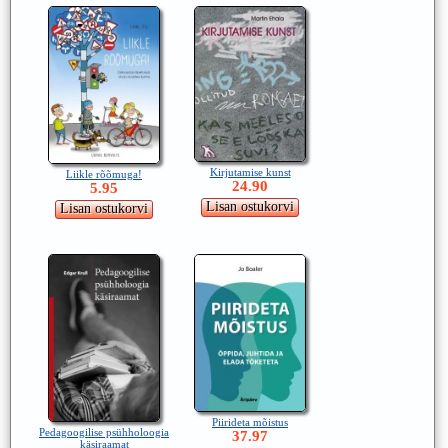
Kirjutamise kunst
Liikle rõõmuga!
24.90
5.95
Piirideta mõistus
Pedagoogilise psühholoogia
37.97
käsiraamat