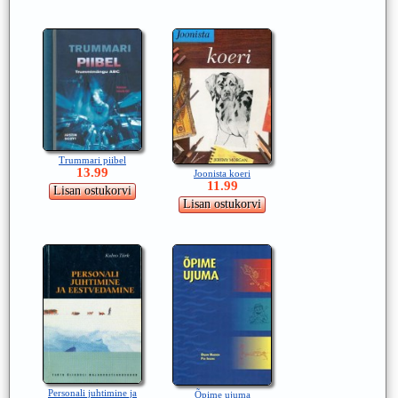
Trummari piibel
13.99
Joonista koeri
11.99
Personali juhtimine ja
Õpime ujuma