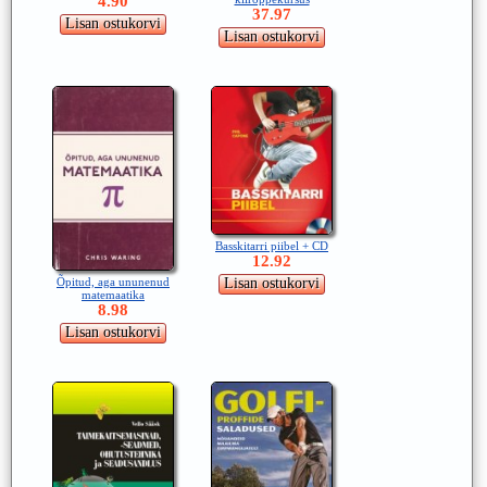
4.90
37.97
Basskitarri piibel + CD
12.92
Õpitud, aga ununenud
matemaatika
8.98