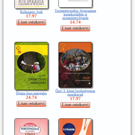
Turismiturundus: õpperaamat
Kulinaaria: õpik
kutsekoolidele ja
17.97
turismiettevõtjatele
14.74
Õue! 3. klassi loodusõpetuse
Õpime õues mängides
tunnikavad
24.74
17.97