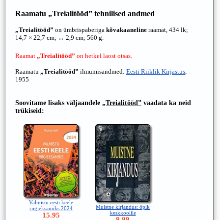
Raamatu
„Treialitööd”
tehnilised andmed
„Treialitööd”
on ümbrispaberiga
kõvakaaneline
raamat, 434 lk;
14,7 × 22,7 cm; ↔ 2,9 cm; 560 g.
Raamat
„Treialitööd”
on hetkel laost otsas.
Raamatu
„Treialitööd”
ilmumisandmed:
Eesti Riiklik Kirjastus
,
1955
Soovitame lisaks väljaandele
„Treialitööd”
vaadata ka neid
trükiseid:
Valmistu eesti keele
Muistne kirjandus: õpik
riigieksamiks 2024
keskkoolile
15.95
9.99