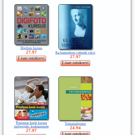
Digifoto kursus
27.97
Ka kameeleon vahetab värvi
27.97
Prantsuse keele kursus
Toitumisõpetus
iseõppijale: kesktasemele
24.94
27.97