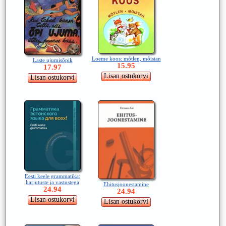
Loeme koos: mõtlen, mõistan
Laste ujumisõpik
15.95
17.97
Eesti keele grammatika:
harjutuste ja vastustega
Ehitusjoonestamine
24.94
24.94