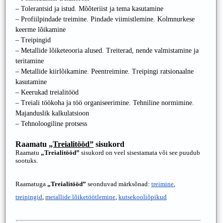
– Tolerantsid ja istud. Mõõteriist ja tema kasutamine
– Profiilpindade treimine. Pindade viimistlemine. Kolmnurkese
keerme lõikamine
– Treipingid
– Metallide lõiketeooria alused. Treiterad, nende valmistamine ja
teritamine
– Metallide kiirlõikamine. Peentreimine. Treipingi ratsionaalne
kasutamine
– Keerukad treialitööd
– Treiali töökoha ja töö organiseerimine. Tehniline normimine.
Majanduslik kalkulatsioon
– Tehnoloogiline protsess
Raamatu
„Treialitööd”
sisukord
Raamatu
„Treialitööd”
sisukord on veel sisestamata või see puudub
sootuks.
Raamatuga
„Treialitööd”
seonduvad märksõnad:
treimine
,
treipingid
,
metallide lõiketöötlemine
,
kutsekooliõpikud