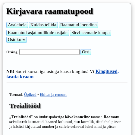
Kirjavara raamatupood
Otsing
Kingitused,
NB!
Soovi korral iga ostuga kaasa kingitus! Vt
tasuta kraam
.
Teemad:
Õpikud
•
Ehitus ja remont
Treialitööd
„Treialitööd”
on ümbrispaberiga
kõvakaaneline
raamat.
Raamatu
seisukord:
kasutatud, kaaned kulunud, sisu korralik, tiitelehel pitser
ja käsitsi kirjutatud number ja sellele eelneval lehel nimi ja pitser.