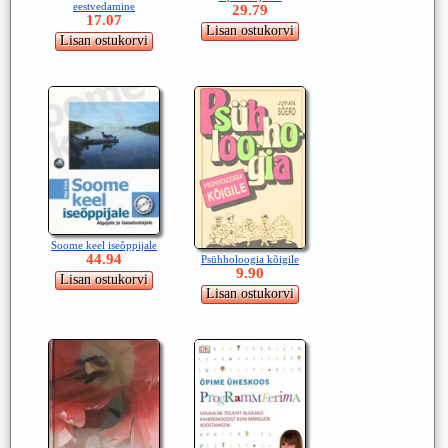
eestvedamine
29.79
17.07
Soome keel iseõppijale
44.94
Psühholoogia kõigile
9.90