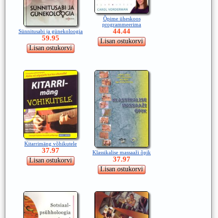
Õpime üheskoos
programmeerima
44.44
Sünnitusabi ja günekoloogia
59.95
Kitarrimäng võhikutele
37.97
Klassikalise massaaži õpik
37.97