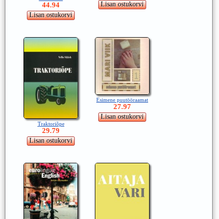
44.94
Esimene puutööraamat
27.97
Traktoriõpe
29.79