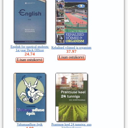
English for nautical students:
Kehalised võimed ja organism
1st year Deck Officer
37.97
24.74
Vabamaadluse õpik
Prantsuse keel 24 tunniga: uus
kiirõppekursus