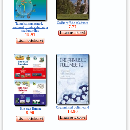
Golfiproffide saladused
Taimekaitsemasinad, -
7.77
seadmed, ohutustehnika ja
seadusandlus
19.91
Orgaanilised polümeerid
Bite-size Britain
13.90
9.90