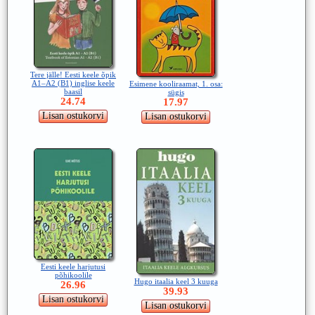
Tere jälle! Eesti keele õpik
A1–A2 (B1) inglise keele
Esimene kooliraamat, 1. osa:
baasil
sügis
24.74
17.97
Eesti keele harjutusi
põhikoolile
Hugo itaalia keel 3 kuuga
26.96
39.93