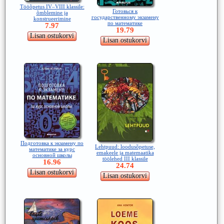
Tööõpetus IV–VIII klassile:
Готовься к
õmblemine ja
государственному экзамену
konstrueerimine
по математике
7.97
19.79
Подготовка к экзамену по
Lehtpuud: loodusõpetuse,
математике за курс
emakeele ja matemaatika
основной школы
töölehed III klassile
16.96
24.74