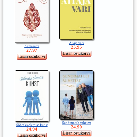
Aitaja vari
Kāmasūtra
25.95
27.97
Sundimatult suhetest
Sõbraks olemise kunst
24.90
24.94