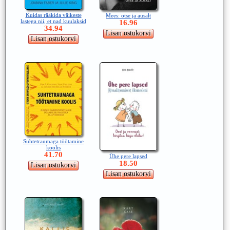
Kuidas rääkida väikeste
Mees: otse ja ausalt
lastega nii, et nad kuulaksid
16.96
34.94
Suhtetraumaga töötamine
koolis
41.70
Ühe pere lapsed
18.50