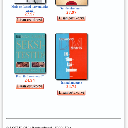
Mida on lapsel kasvamiseks
Suhtlemise kunst
vaja?
27.97
27.97
Kas läbid seksitestid?
24.94
Intiimkäitumine
24.74
© LOEME OÜ • Registrikood 16333152 •