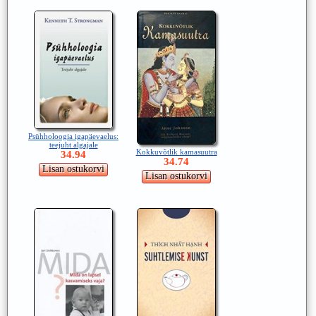
Psühholoogia igapäevaelus:
teejuht algajale
Kokkuvõtlik kamasuutra
34.94
34.74