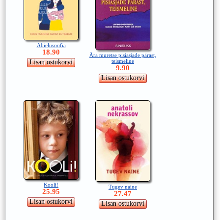
Abielusoofia
18.90
Ära muretse pisiasjade pärast,
teismeline
9.90
Kooli!
Tugev naine
25.95
27.47