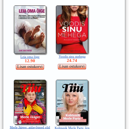
Voodis sinu mehega
Leia oma õige
24.74
12.90
Merle Jääger: aidavõtmed olid
Kohtunik Merle Parts: õrn