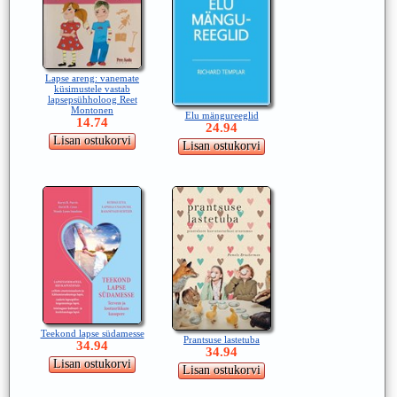
Lapse areng: vanemate
küsimustele vastab
lapsepsühholoog Reet
Montonen
Elu mängureeglid
14.74
24.94
Teekond lapse südamesse
Prantsuse lastetuba
34.94
34.94