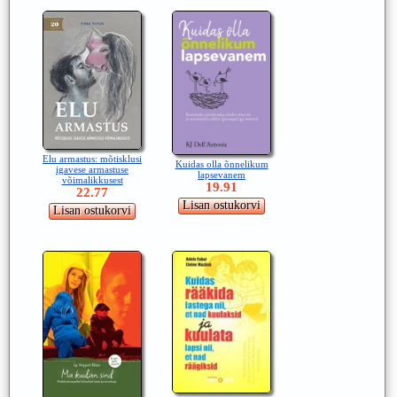
Elu armastus: mõtisklusi
Kuidas olla õnnelikum
igavese armastuse
lapsevanem
võimalikkusest
19.91
22.77