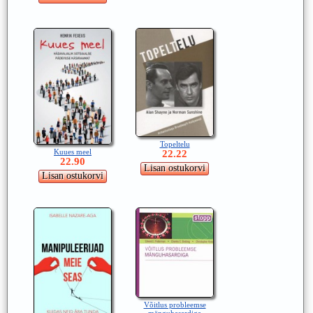
Topeltelu
Kuues meel
22.22
22.90
Võitlus probleemse