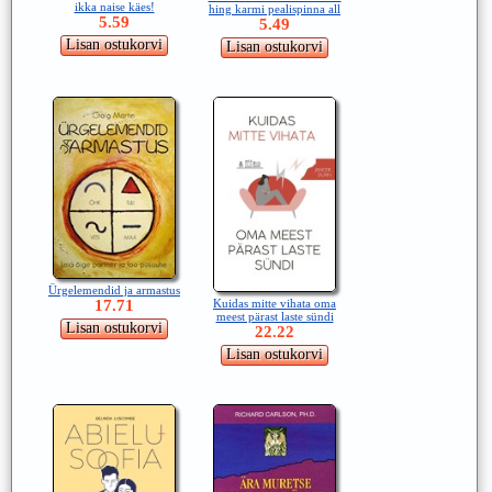
ikka naise käes!
hing karmi pealispinna all
5.59
5.49
Ürgelemendid ja armastus
17.71
Kuidas mitte vihata oma
meest pärast laste sündi
22.22