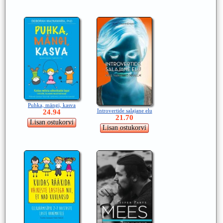
Puhka, mängi, kasva
Introvertide salajane elu
24.94
21.70