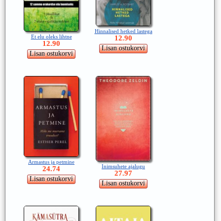
Hinnalised hetked lastega
Et elu oleks lihtne
12.90
12.90
Armastus ja petmine
Inimsuhete ajalugu
24.74
27.97