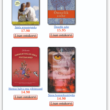
Õnnelik suhe
Jääda armastajateks
15.95
17.90
Hirmus halva ema pihtimused
14.90
Stress hommikusöögiks
14.90