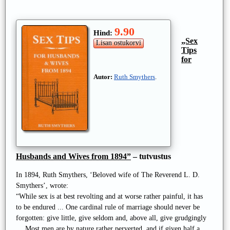
9.90
Hind:
„Sex
Tips
for
Autor:
Ruth Smythers
.
Husbands and Wives from 1894”
– tutvustus
In 1894, Ruth Smythers, ‘Beloved wife of The Reverend L. D.
Smythers’, wrote:
“While sex is at best revolting and at worse rather painful, it has
to be endured ... One cardinal rule of marriage should never be
forgotten: give little, give seldom and, above all, give grudgingly
… Most men are by nature rather perverted, and if given half a