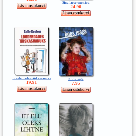
Sinu lapse unenäod
24.90
Looderdades täiskasvanuks
Koos isaga
19.91
7.95