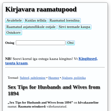
Kirjavara raamatupood
Otsing
Kingitused,
NB!
Soovi korral iga ostuga kaasa kingitus! Vt
tasuta kraam
.
Teemad:
Suhted, suhtlemine
•
Huumor
•
Ajalugu, poliitika
Sex Tips for Husbands and Wives from
1894
„Sex Tips for Husbands and Wives from 1894”
on
kõvakaaneline
raamat.
Raamatu seisukord:
vähekasutatud.