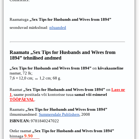
Raamatuga
„Sex Tips for Husbands and Wives from 1894”
seonduvad märksõnad:
nõuanded
Raamatu
„Sex Tips for Husbands and Wives from
1894”
tehnilised andmed
„Sex Tips for Husbands and Wives from 1894”
on
kõvakaaneline
raamat, 72 lk;
7,6 × 12,0 cm; ↔ 1,2 cm; 68 g.
Raamat
„Sex Tips for Husbands and Wives from 1894”
on
Laos nr
1
, saame postitada või kontorisse tuua
samal või esimesel
TÖÖPÄEVAL
.
Raamatu
„Sex Tips for Husbands and Wives from 1894”
ilmumisandmed:
Summersdale Publishers
, 2008
ISBN/EAN:
9781840247022
Ostke raamat
„Sex Tips for Husbands and Wives from 1894”
9.90
hinnaga