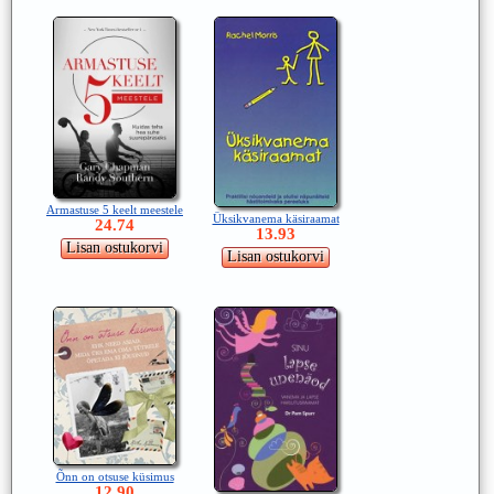
Armastuse 5 keelt meestele
Üksikvanema käsiraamat
24.74
13.93
Õnn on otsuse küsimus
12.90