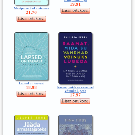
mänguhasardiga
19.91
Manipuleerijad meie seas
21.70
Lapsed on taevast
18.98
Raamat, mida su vanemad
võinuks lugeda
17.97