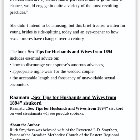
chance, would engage in quite a variety of the most revolting
practices.”
She didn’t intend to be amusing, but this brief treatise written for
young brides is side-splitting today and an eye-opener to how
sexual mores have changed over a century.
The book
Sex Tips for Husbands and Wives from 1894
includes essential advice on:
• how to discourage your spouse’s amorous advances;
• appropriate night-wear for the wedded couple;
• the acceptable length and frequency of unavoidable sexual
encounters.
Raamatu
„Sex Tips for Husbands and Wives from
1894”
sisukord
Raamatu
„Sex Tips for Husbands and Wives from 1894”
sisukord
on veel sisestamata või see puudub sootuks.
About the Author
Ruth Smythers was beloved wife of the Reverend L.D. Smythers,
Pastor of the Arcadian Methodist Church of the Eastern Regional
Conference.