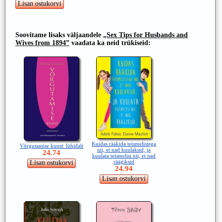
Soovitame lisaks väljaandele
„Sex Tips for Husbands and
Wives from 1894”
vaadata ka neid trükiseid:
Kuidas rääkida teismelistega
Võrgutamise kunst: lühidalt
nii, et nad kuulaksid, ja
24.74
kuulata teismelisi nii, et nad
räägiksid
24.94