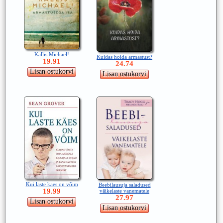
Kallis Michael!
Kuidas hoida armastust?
19.91
24.74
Kui laste käes on võim
Beebilausuja saladused
19.99
väikelaste vanematele
27.97