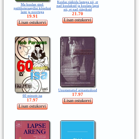
Kuidas rääkida lastega nii, et
Ma kuulan sind:
nad kuulaksid ja kuulata lapsi
psühhoteraapilisi kõnelusi
nii, et nad räägiksid
laste ja noortega
21.70
19.91
Unustamatud armastuslood
17.97
60 minutit isa
17.97