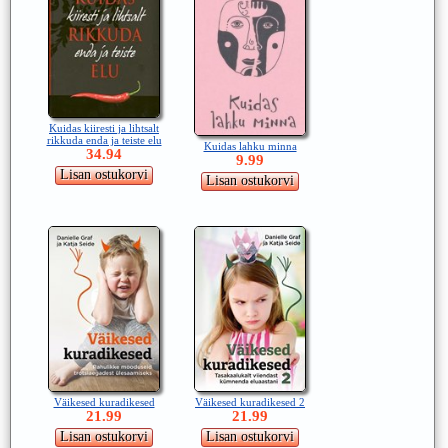
Kuidas kiiresti ja lihtsalt
rikkuda enda ja teiste elu
Kuidas lahku minna
34.94
9.99
Väikesed kuradikesed
Väikesed kuradikesed 2
21.99
21.99