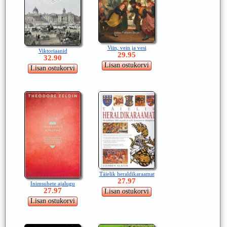
Viin, vein ja vesi
Viktoriaanid
29.95
32.90
Täielik heraldikaraamat
27.97
Inimsuhete ajalugu
27.97