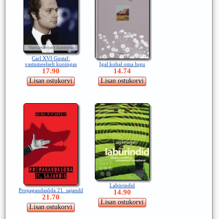
Carl XVI Gustaf:
Igal kohal oma lugu
vastumeelselt kuningas
14.74
17.90
Labürindid
Propagandasõda 21. sajandil
14.90
21.70