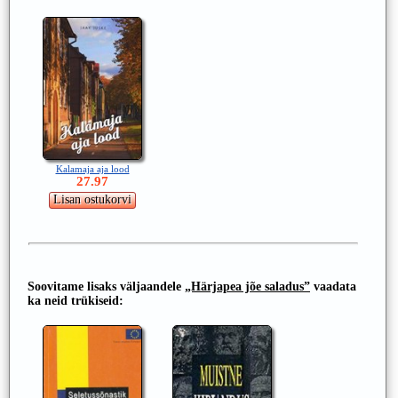
Kalamaja aja lood
27.97
Soovitame lisaks väljaandele
„Härjapea jõe saladus”
vaadata
ka neid trükiseid: