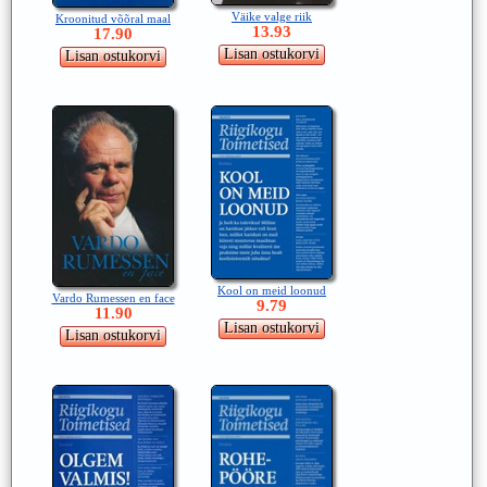
Väike valge riik
Kroonitud võõral maal
13.93
17.90
Kool on meid loonud
Vardo Rumessen en face
9.79
11.90