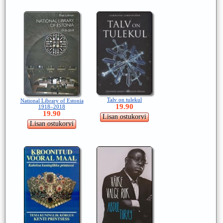
Talv on tulekul
National Library of Estonia
19.90
1918–2018
19.90