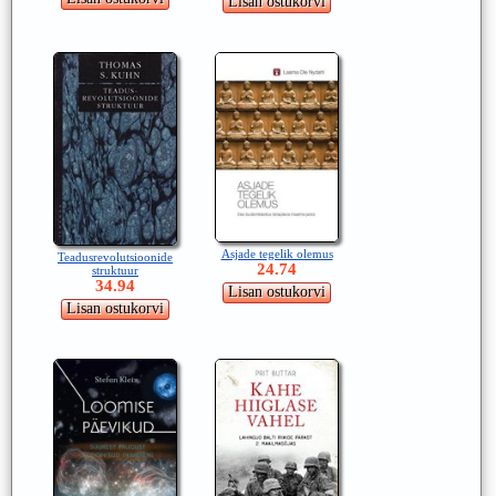
Asjade tegelik olemus
Teadusrevolutsioonide
24.74
struktuur
34.94