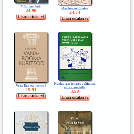
Müstiline Putin
Maailma mõõtmine
24.90
24.74
Kuidas igapäevases poliitilises
Vana-Rooma kuriteod
elus toime tulla
19.91
3.50