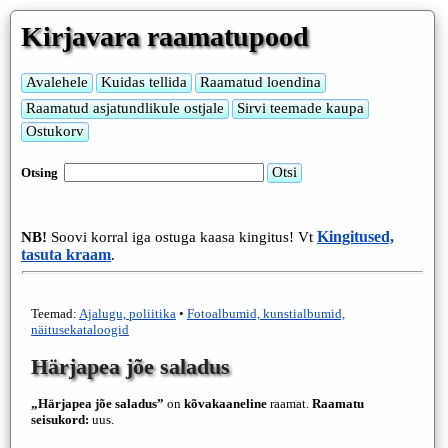
Kirjavara raamatupood
Otsing
Kingitused,
NB!
Soovi korral iga ostuga kaasa kingitus! Vt
tasuta kraam
.
Teemad:
Ajalugu, poliitika
•
Fotoalbumid, kunstialbumid,
näitusekataloogid
Härjapea jõe saladus
„Härjapea jõe saladus”
on
kõvakaaneline
raamat.
Raamatu
seisukord:
uus.