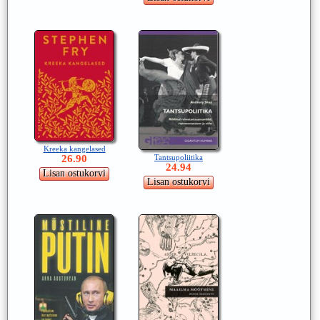
Kreeka kangelased
26.90
Tantsupoliitika
24.94