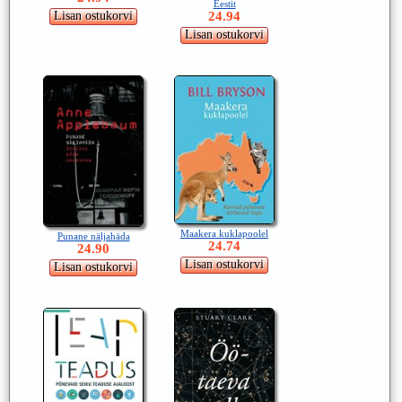
Eestit
24.94
Maakera kuklapoolel
Punane näljahäda
24.74
24.90