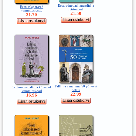
Eesti põnevad legendid ja
Eesti salapärased
pärimused
kummituslossid
21.50
21.70
Tallinna vanalinna 50 põnevat
Tallinna vanalinna kõhedad
detaili
kummituslood
22.99
16.96