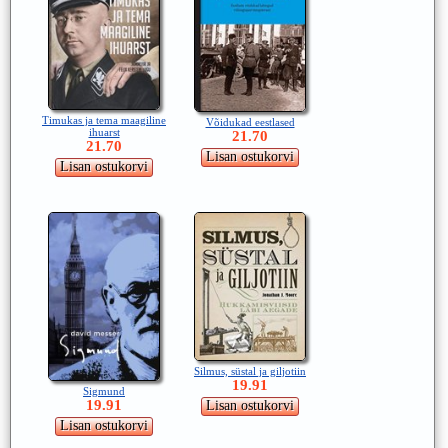
Timukas ja tema maagiline
Võidukad eestlased
ihuarst
21.70
21.70
Silmus, süstal ja giljotiin
19.91
Sigmund
19.91