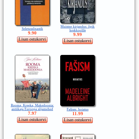
Muistne kirjandus: õpik
Seletussõnastik
keskkoolile
9.90
9.99
Rooma, Kreeka, Makedoonia:
antiikaja Euroopa sõjamehed
Fašism: hoiatus
7.97
11.99