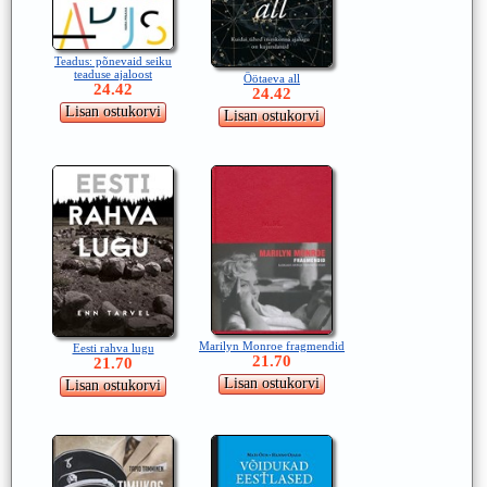
Teadus: põnevaid seiku
teaduse ajaloost
Öötaeva all
24.42
24.42
Marilyn Monroe fragmendid
Eesti rahva lugu
21.70
21.70