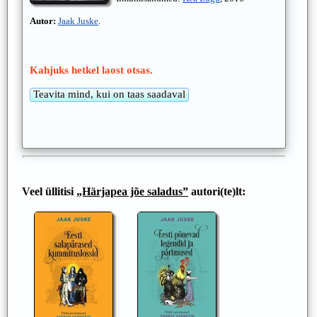
Autor:
Jaak Juske
.
Kahjuks hetkel laost otsas.
Veel üllitisi
„Härjapea jõe saladus”
autori(te)lt: