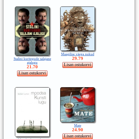
Maagilise väega nukud
29.79
Stalini kuritegude salajane
ajalugu
21.70
Mate
24.90