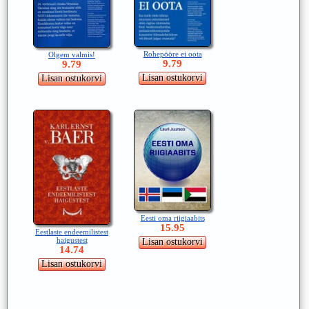
Rohepööre ei oota
Olgem valmis!
9.79
9.79
Eesti oma riigiaabits
15.95
Eestlaste endeemilistest
haigustest
14.74