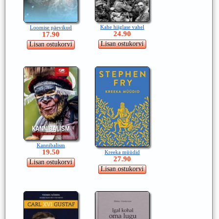
Kahe hiiglase vahel
Loomise päevikud
24.90
17.90
Kannibalism
19.50
Kreeka müüdid
27.90