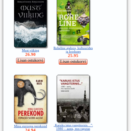
Roheline ajaloos, kultuurides
Must viiking
ja looduses
26.90
25.95
„Karuks istus vangitornis…”:
Minu euroopa perekond
1980 – aasta, mis raputas
24.94