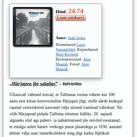
24.74
Hind:
Autor:
Jaak Juske
.
Toimetanud
Lauri
Vanamölder
. Kujundanud
Mart Kivisild
.
Illustratsioonid:
Arne
Maasik
. Fotod:
Arne
Maasik
.
„Härjapea jõe saladus”
– tutvustus
Üllatavalt vähesed teavad, et Tallinnas voolas vähem kui 100
aasta eest kitsas kiirevooluline Härjapea jõgi, mille äärde keskajal
rajatud vesiveskitest kasvasid välja siinsed vanimad vabrikud. Nii
võib Härjapead pidada Tallinna tööstuse hälliks. 20. sajandi
alguseks olid aga paberi- ja nahatööstused jõe niivõrd reostanud,
et esialgu suleti haisev veekogu puust plaatidega ja 1930. aastatel
ehitati välja suur tunnelkollektor ning jõgi kadus lõplikult