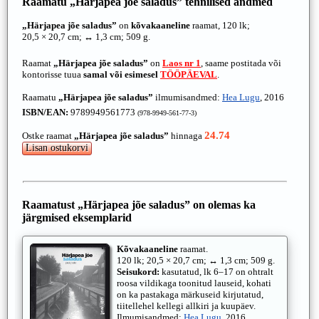
Raamatu
„Härjapea jõe saladus”
tehnilised andmed
„Härjapea jõe saladus”
on
kõvakaaneline
raamat, 120 lk;
20,5 × 20,7 cm; ↔ 1,3 cm; 509 g.
Raamat
„Härjapea jõe saladus”
on
Laos nr 1
, saame postitada või
kontorisse tuua
samal või esimesel
TÖÖPÄEVAL
.
Raamatu
„Härjapea jõe saladus”
ilmumisandmed:
Hea Lugu
, 2016
ISBN/EAN:
9789949561773
(978-9949-561-77-3)
24.74
Ostke raamat
„Härjapea jõe saladus”
hinnaga
Raamatust „Härjapea jõe saladus” on olemas ka
järgmised eksemplarid
Kõvakaaneline
raamat.
120 lk; 20,5 × 20,7 cm; ↔ 1,3 cm; 509 g.
Seisukord:
kasutatud, lk 6–17 on ohtralt
roosa vildikaga toonitud lauseid, kohati
on ka pastakaga märkuseid kirjutatud,
tiitellehel kellegi allkiri ja kuupäev.
Ilmumisandmed:
Hea Lugu
, 2016