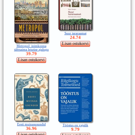
Suur tararaamat
24.74
Metropol: inimkonna
tähtsaima leiutise ajalugu
39.79
Eesti muinasusundid
Tööstus on vajalik
36.96
9.79