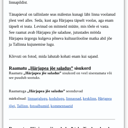
linnapildist.
Tänapäeval on tallinlaste seas mälestus kunagi läbi linna voolanud
jõest veel alles. Seda, kust aga Härjapea täpselt voolas, aga enam
täpselt ei teata. Levinud on mitmeid müüte, mis tõele ei vasta.
See raamat avab Härjapea jõe saladuse, jutustades mööda
Härjapea ürgorgu kulgeva põneva kultuuriloolise matka abil jõe
ja Tallinna kujunemise lugu.
Kõrvuti on fotod, mida lahutab kohati enam kui sajand.
Raamatu
„Härjapea jõe saladus”
sisukord
Raamatu
„Härjapea jõe saladus”
sisukord on veel sisestamata või
see puudub sootuks.
Raamatuga
„Härjapea jõe saladus”
seonduvad
märksõnad:
linnaajalugu
,
kodulugu
,
linnaosad
,
kesklinn
,
Härjapea
jõgi
,
Tallinn
,
fotoalbumid
,
kommentaarid