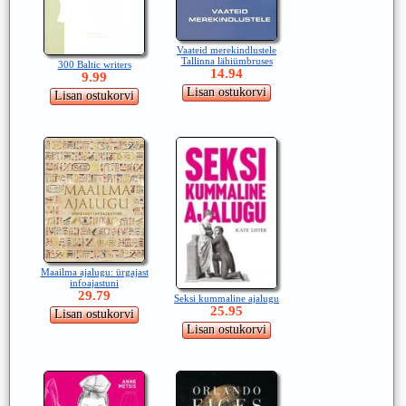
Vaateid merekindlustele
Tallinna lähiümbruses
300 Baltic writers
14.94
9.99
Maailma ajalugu: ürgajast
infoajastuni
29.79
Seksi kummaline ajalugu
25.95