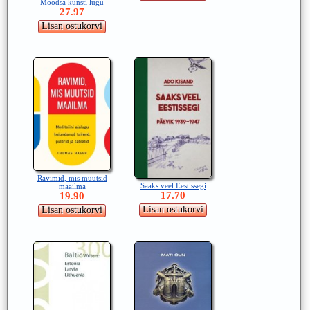
Moodsa kunsti lugu
27.97
Ravimid, mis muutsid
Saaks veel Eestissegi
maailma
17.70
19.90