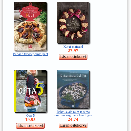
Kingi maitseid
27.97
Punane tervisepomm peet
Rahvuskala räim ja tema
rammus sugulane heeringas
Osta 5
24.74
19.95