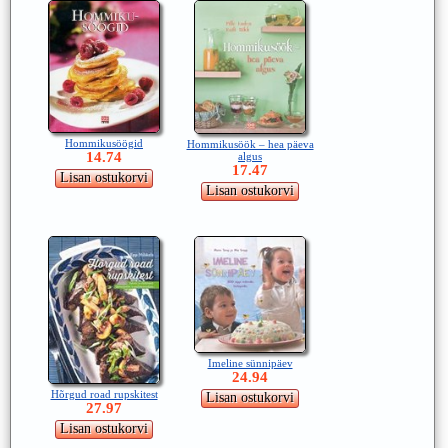
Hommikusöögid
Hommikusöök – hea päeva
14.74
algus
17.47
Imeline sünnipäev
24.94
Hõrgud road rupskitest
27.97