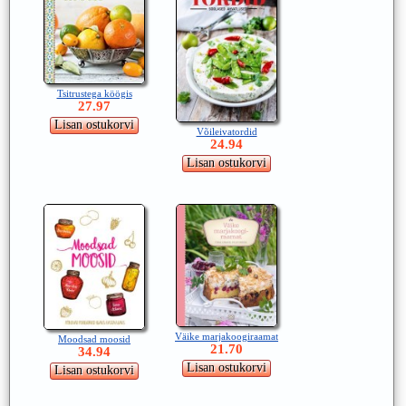
Tsitrustega köögis
27.97
Võileivatordid
24.94
Väike marjakoogiraamat
Moodsad moosid
21.70
34.94