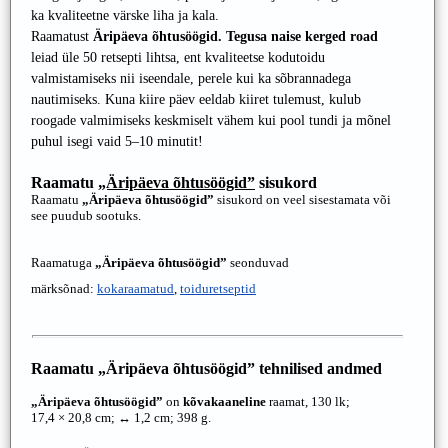
ka kvaliteetne värske liha ja kala.
Raamatust
Äripäeva õhtusöögid. Tegusa naise kerged road
leiad üle 50 retsepti lihtsa, ent kvaliteetse kodutoidu
valmistamiseks nii iseendale, perele kui ka sõbrannadega
nautimiseks. Kuna kiire päev eeldab kiiret tulemust, kulub
roogade valmimiseks keskmiselt vähem kui pool tundi ja mõnel
puhul isegi vaid 5–10 minutit!
Raamatu
„Äripäeva õhtusöögid”
sisukord
Raamatu
„Äripäeva õhtusöögid”
sisukord on veel sisestamata või
see puudub sootuks.
Raamatuga
„Äripäeva õhtusöögid”
seonduvad
märksõnad:
kokaraamatud
,
toiduretseptid
Raamatu
„Äripäeva õhtusöögid”
tehnilised andmed
„Äripäeva õhtusöögid”
on
kõvakaaneline
raamat, 130 lk;
17,4 × 20,8 cm; ↔ 1,2 cm; 398 g.