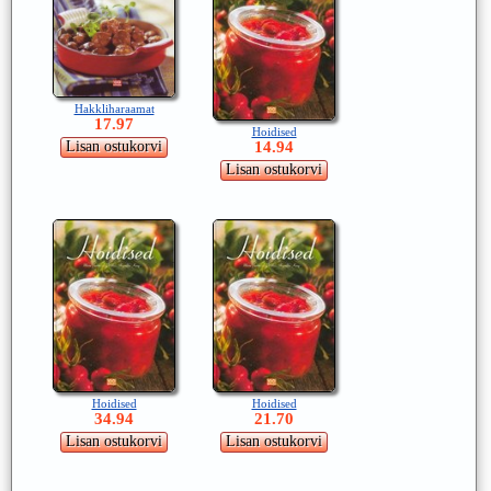
Hakkliharaamat
17.97
Hoidised
14.94
Hoidised
Hoidised
34.94
21.70