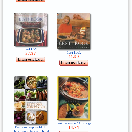
Eesti köök
Eesti köök
27.97
11.99
Eesti perenaise 100 rooga
14.74
Eesti oma supertoidud:
elurõõmu ja tervise allikad