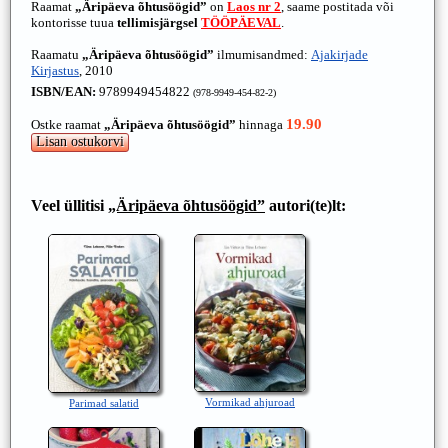
Raamat
„Äripäeva õhtusöögid”
on
Laos nr 2
, saame postitada või
kontorisse tuua
tellimisjärgsel
TÖÖPÄEVAL
.
Raamatu
„Äripäeva õhtusöögid”
ilmumisandmed:
Ajakirjade
Kirjastus
, 2010
ISBN/EAN:
9789949454822
(978-9949-454-82-2)
19.90
Ostke raamat
„Äripäeva õhtusöögid”
hinnaga
Veel üllitisi
„Äripäeva õhtusöögid”
autori(te)lt:
Vormikad ahjuroad
Parimad salatid