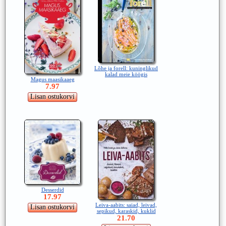
Lõhe ja forell: kuninglikud
kalad meie köögis
Magus maasikaaeg
7.97
Desserdid
17.97
Leiva-aabits: saiad, leivad,
sepikud, karaskid, kuklid
21.70