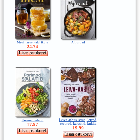
Mesi: tarust taldrikule
Ahjuroad
24.74
Leiva-aabits: saiad, leivad,
Parimad salatid
sepikud, karaskid, kuklid
17.97
19.99