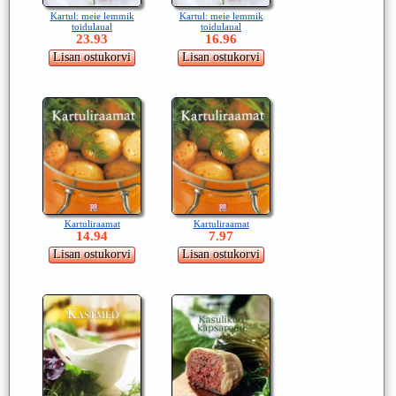
Kartul: meie lemmik
Kartul: meie lemmik
toidulaual
toidulaual
23.93
16.96
Kartuliraamat
Kartuliraamat
14.94
7.97