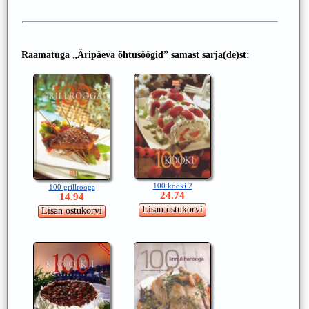
Raamatuga
„Äripäeva õhtusöögid”
samast sarja(de)st:
100 kooki 2
100 grillrooga
24.74
14.94