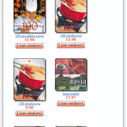
100 trendirooga
100 tervislikku rooga
13.90
11.90
Aasia toidud
17.97
100 trendirooga
9.90