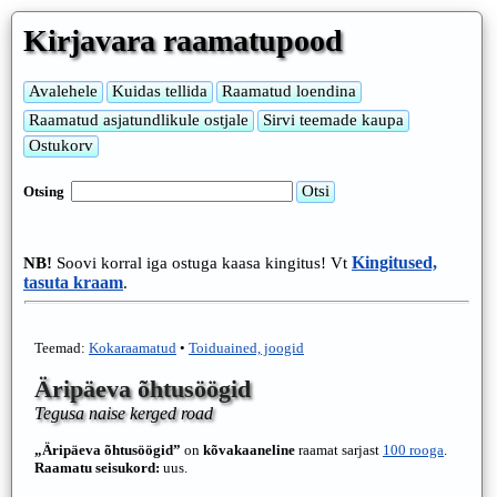
Kirjavara raamatupood
Otsing
Kingitused,
NB!
Soovi korral iga ostuga kaasa kingitus! Vt
tasuta kraam
.
Teemad:
Kokaraamatud
•
Toiduained, joogid
Äripäeva õhtusöögid
Tegusa naise kerged road
„Äripäeva õhtusöögid”
on
kõvakaaneline
raamat sarjast
100 rooga
.
Raamatu seisukord:
uus.