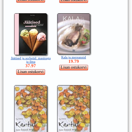
Kala ja mereannid
Jäätised ja sorbetid: masinaga
19.79
ja ilma
37.97