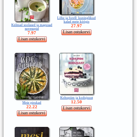
Lõhe ja forell: kuninglikud
kalad meie köögis
Külmad soolased ja magusad
27.97
suvesupid
7.97
Kohupiim ja kodujuust
12.50
Meie pirukad
22.22