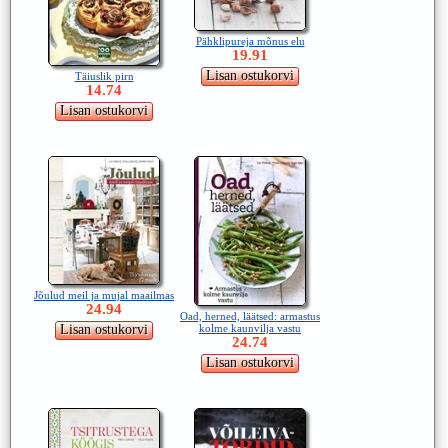
Pähklipureja mõnus elu
19.91
Täiuslik pirn
14.74
Jõulud meil ja mujal maailmas
24.94
Oad, herned, läätsed: armastus
kolme kaunvilja vastu
24.74