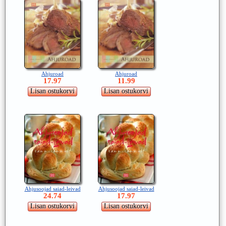
Ahjuroad
Ahjuroad
17.97
11.99
Ahjusoojad saiad-leivad
Ahjusoojad saiad-leivad
24.74
17.97