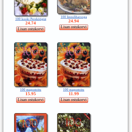
100 linnuliharooga
100 kooki Pereköögist
24.94
24.74
100 magustoitu
100 magustoitu
15.95
11.99