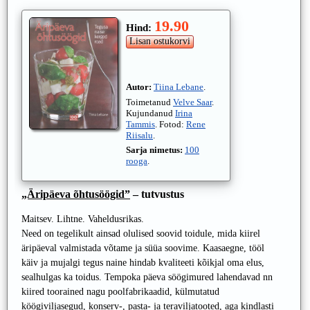
19.90
Hind:
Autor:
Tiina Lebane
.
Toimetanud
Velve Saar
.
Kujundanud
Irina
Tammis
. Fotod:
Rene
Riisalu
.
Sarja nimetus:
100
rooga
.
„Äripäeva õhtusöögid”
– tutvustus
Maitsev. Lihtne. Vaheldusrikas.
Need on tegelikult ainsad olulised soovid toidule, mida kiirel
äripäeval valmistada võtame ja süüa soovime. Kaasaegne, tööl
käiv ja mujalgi tegus naine hindab kvaliteeti kõikjal oma elus,
sealhulgas ka toidus. Tempoka päeva söögimured lahendavad nn
kiired toorained nagu poolfabrikaadid, külmutatud
köögiviljasegud, konserv-, pasta- ja teraviljatooted, aga kindlasti