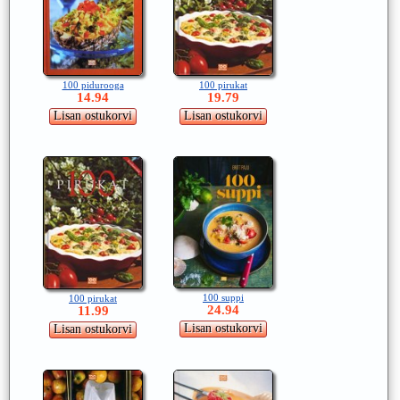
100 pidurooga
100 pirukat
14.94
19.79
100 suppi
100 pirukat
24.94
11.99