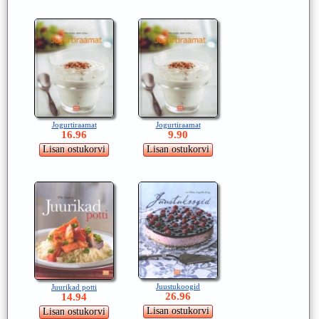
Jogurtiraamat
Jogurtiraamat
16.96
9.90
Juustukoogid
Juurikad potti
26.96
14.94