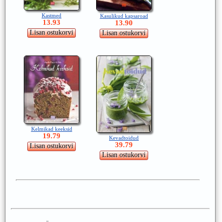
Kastmed
Kasulikud kapsaroad
13.93
13.90
Kelmikad keeksid
19.79
Kevadtoidud
39.79