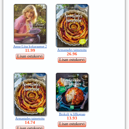
Anna-Liisa kokaraamat 2
Armastades taimetoitu
11.99
26.96
Brokoli ja lillkapsas
13.93
Armastades taimetoitu
14.74