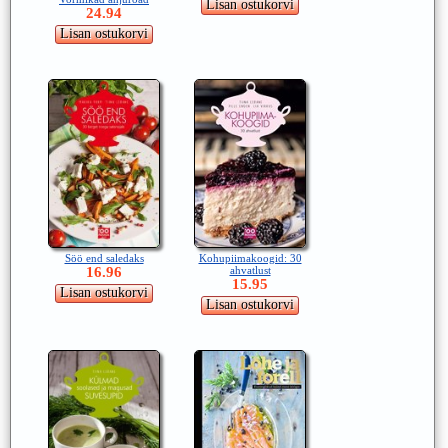
24.94
Söö end saledaks
Kohupiimakoogid: 30
16.96
ahvatlust
15.95