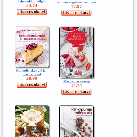
Taimetoidud kõigile
rammus sugulane heeringas
24.74
17.97
Kohupiimakoogid ja -
magustoidud
20.99
Magus maasikaaeg
14.74