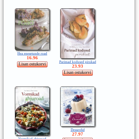
Hea enesetunde road
16.96
Parimad kodused pirukad
23.93
Desserdid
27.97
Vormikad ahjuroad