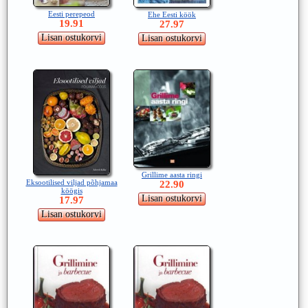
Eesti perepeod
Ehe Eesti köök
19.91
27.97
Grillime aasta ringi
Eksootilised viljad põhjamaa
22.90
köögis
17.97