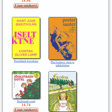
14.94
Poeetiliselt korrektne
Flirt budaga: elust ja
tsiklisõidust
Jõulutaadi ootel
14.74