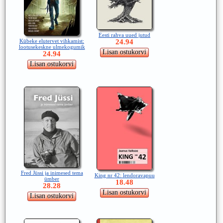
Eesti rahva uued jutud
Kübeke elutervet vihkamist:
24.94
lootusekeskne ulmekogumik
24.94
Fred Jüssi ja inimesed tema
King nr 42: lendoravapuu
ümber
18.48
28.28