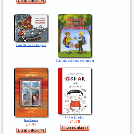
Onu Heino väike pere
Esimene esimene september
Oskar ja asjad
Kaelkirjak
21.70
17.47