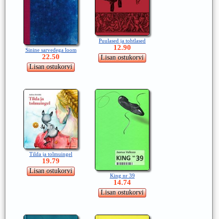
Puulased ja tohtlased
12.90
Sinine sarvedega loom
22.50
Tilda ja tolmuingel
19.79
King nr 39
14.74