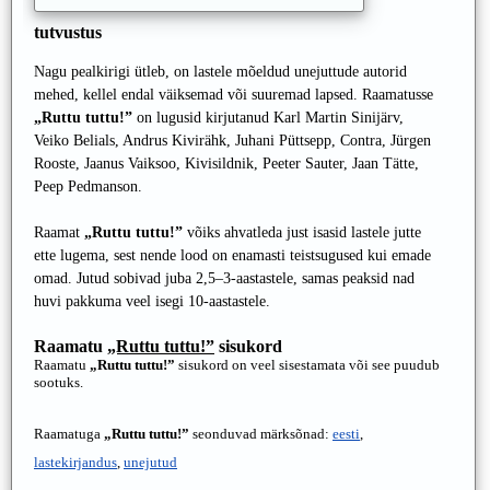
tutvustus
Nagu pealkirigi ütleb, on lastele mõeldud unejuttude autorid
mehed, kellel endal väiksemad või suuremad lapsed. Raamatusse
„Ruttu tuttu!”
on lugusid kirjutanud Karl Martin Sinijärv,
Veiko Belials, Andrus Kivirähk, Juhani Püttsepp, Contra, Jürgen
Rooste, Jaanus Vaiksoo, Kivisildnik, Peeter Sauter, Jaan Tätte,
Peep Pedmanson.
Raamat
„Ruttu tuttu!”
võiks ahvatleda just isasid lastele jutte
ette lugema, sest nende lood on enamasti teistsugused kui emade
omad. Jutud sobivad juba 2,5–3-aastastele, samas peaksid nad
huvi pakkuma veel isegi 10-aastastele.
Raamatu
„Ruttu tuttu!”
sisukord
Raamatu
„Ruttu tuttu!”
sisukord on veel sisestamata või see puudub
sootuks.
Raamatuga
„Ruttu tuttu!”
seonduvad märksõnad:
eesti
,
lastekirjandus
,
unejutud