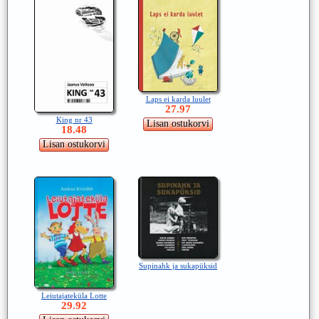
Laps ei karda luulet
27.97
King nr 43
18.48
Supinahk ja sukapüksid
Leiutajateküla Lotte
29.92