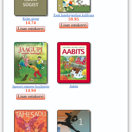
Eesti lastekirjanduse kuldvara
Kolm sügist
59.95
14.74
Aabits
Jaagupi esimene koolisügis
14.94