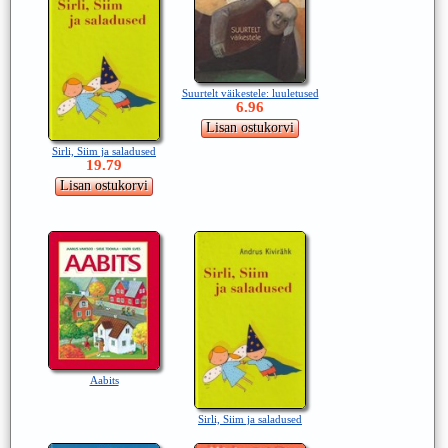
Suurtelt väikestele: luuletused
6.96
Sirli, Siim ja saladused
19.79
Aabits
Sirli, Siim ja saladused