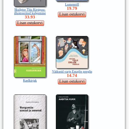
Lumemöll
19.79
Skulptor Tiiu Kirsipuu:
illustreeritud kulgemine
33.93
Väikseid varje Emajõe peeglis
14.74
Kaelkirjak