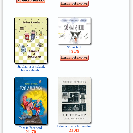
Sõnatrikid
19.79
Sibulad ja šokolaad:
lastenäidendid
Rehepapp ehk November
Tont ja Facebook
23.93
21.70