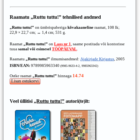
Raamatu
„Ruttu tuttu!”
tehnilised andmed
„Ruttu tuttu!”
on ümbrispaberiga
kõvakaaneline
raamat, 108 lk;
22,9 × 22,7 cm; ↔ 1,4 cm; 531 g.
Raamat
„Ruttu tuttu!”
on
Laos nr 1
, saame postitada või kontorisse
tuua
samal või esimesel
TÖÖPÄEVAL
.
Raamatu
„Ruttu tuttu!”
ilmumisandmed:
Ajakirjade Kirjastus
, 2005
ISBN/EAN:
9789985963340
(9985-9633-4-2, 9985963342)
14.74
Ostke raamat
„Ruttu tuttu!”
hinnaga
Veel üllitisi
„Ruttu tuttu!”
autori(te)lt: