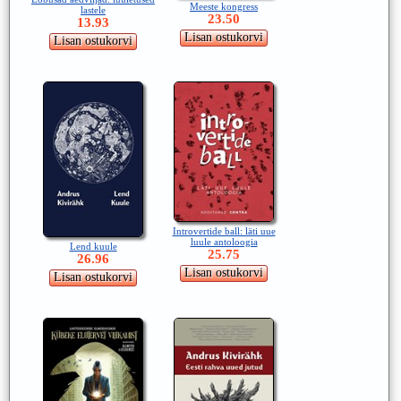
Meeste kongress
lastele
23.50
13.93
Introvertide ball: läti uue
luule antoloogia
Lend kuule
25.75
26.96