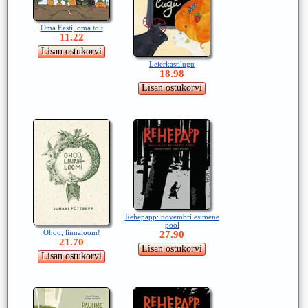
Oma Eesti, oma toit
11.22
Leierkastilugu
18.98
Rehepapp: novembri esimene
pool
Ohoo, linnaloom!
27.90
21.70