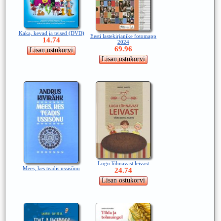
Kaka, kevad ja teised (DVD)
Eesti lastekirjanike fotomapp
14.74
2024
69.96
Lugu lõhnavast leivast
Mees, kes teadis ussisõnu
24.74