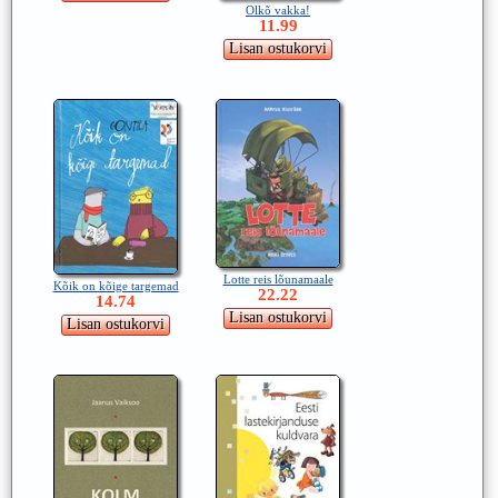
Olkõ vakka!
11.99
Lotte reis lõunamaale
Kõik on kõige targemad
22.22
14.74