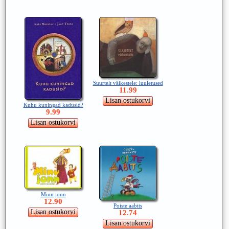
Suurtelt väikestele: luuletused
11.99
Kuhu kuningad kadusid?
9.99
Minu jonn
12.90
Poiste aabits
12.74