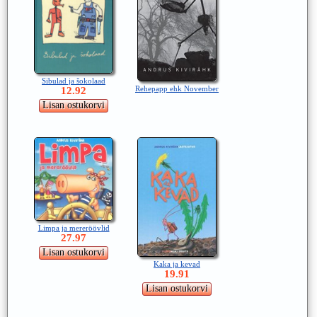
Sibulad ja šokolaad
Rehepapp ehk November
12.92
Limpa ja mereröövlid
27.97
Kaka ja kevad
19.91