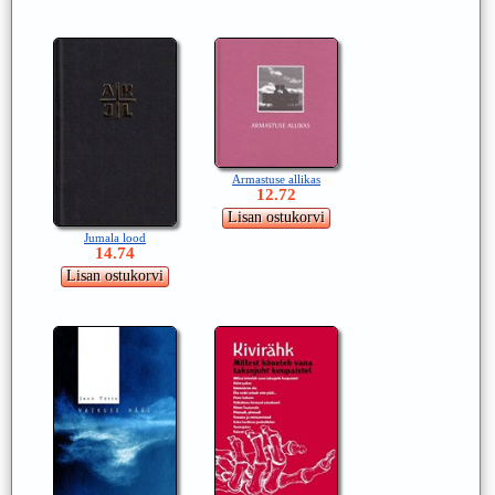
Armastuse allikas
12.72
Jumala lood
14.74