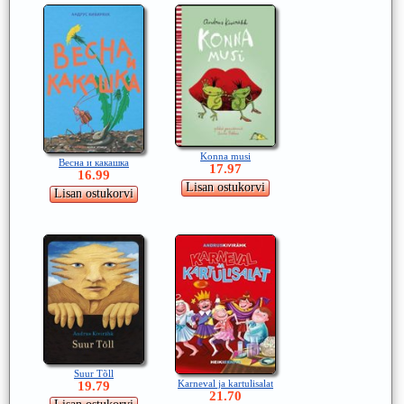
Konna musi
Весна и какашка
17.97
16.99
Suur Tõll
Karneval ja kartulisalat
19.79
21.70