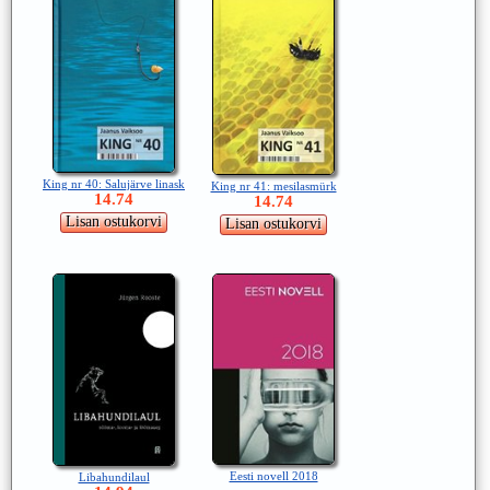
King nr 40: Salujärve linask
King nr 41: mesilasmürk
14.74
14.74
Eesti novell 2018
Libahundilaul