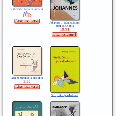
Tähesadu: Kirke ja Jürgeni
aabits
17.97
Johannes 1: gümnaasiumi
eesti keele õpik
19.91
Neli hommikut ja üks õhtu
5.55
Sirli, Siim ja saladused