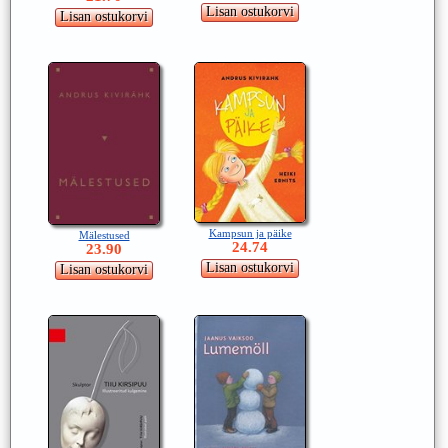
Kampsun ja päike
Mälestused
24.74
23.90