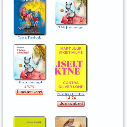
Tilda ja tolmuingel
Tont ja Facebook
Tilda ja tolmuingel
24.70
Poeetiliselt korrektne
14.74