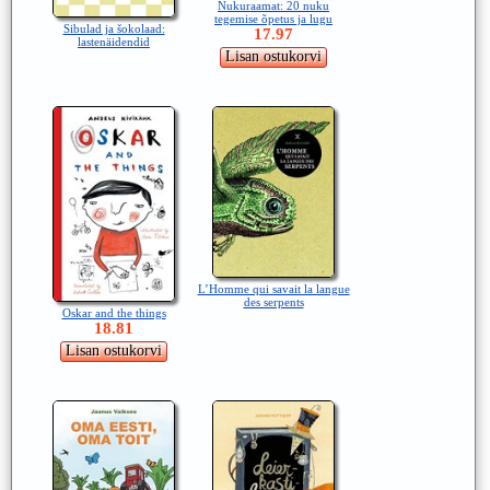
Nukuraamat: 20 nuku
tegemise õpetus ja lugu
Sibulad ja šokolaad:
17.97
lastenäidendid
L’Homme qui savait la langue
des serpents
Oskar and the things
18.81