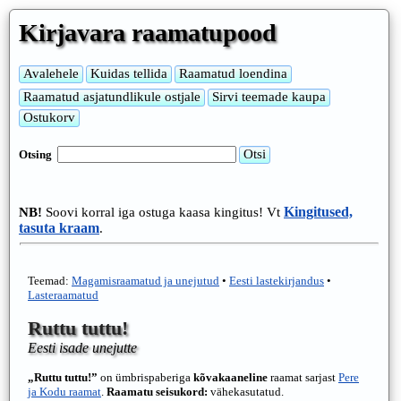
Kirjavara raamatupood
Otsing
Kingitused,
NB!
Soovi korral iga ostuga kaasa kingitus! Vt
tasuta kraam
.
Teemad:
Magamisraamatud ja unejutud
•
Eesti lastekirjandus
•
Lasteraamatud
Ruttu tuttu!
Eesti isade unejutte
„Ruttu tuttu!”
on ümbrispaberiga
kõvakaaneline
raamat sarjast
Pere
ja Kodu raamat
.
Raamatu seisukord:
vähekasutatud.