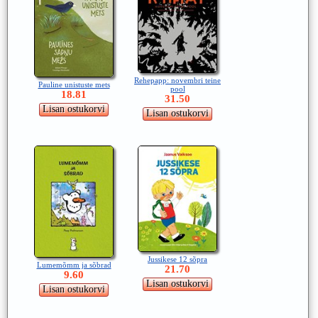
Rehepapp: novembri teine
Pauline unistuste mets
pool
18.81
31.50
Jussikese 12 sõpra
Lumemõmm ja sõbrad
21.70
9.60