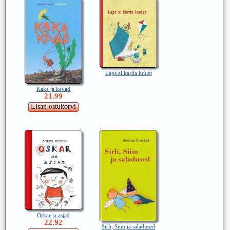
Laps ei karda luulet
Kaka ja kevad
21.99
Oskar ja asjad
22.92
Sirli, Siim ja saladused