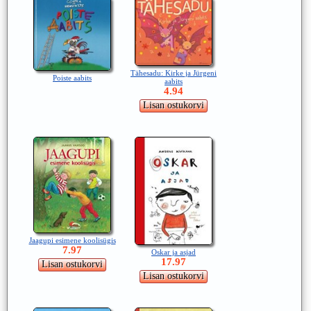
Tähesadu: Kirke ja Jürgeni
Poiste aabits
aabits
4.94
Jaagupi esimene koolisügis
7.97
Oskar ja asjad
17.97