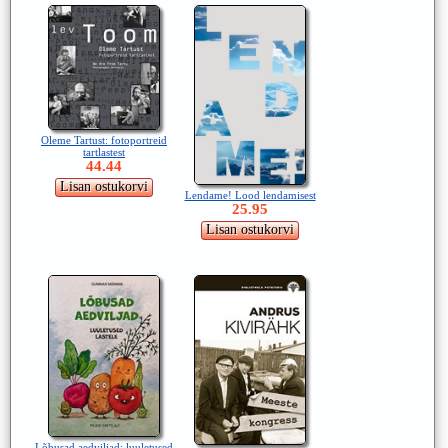
Oleme Tartust: fotoportreid
tartlastest
44.44
Lendame! Lood lendamisest
25.95
Lõbusad aedviljad: luuletused