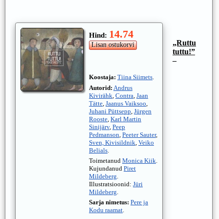
14.74
Hind:
„Ruttu
tuttu!”
–
Koostaja:
Tiina Siimets
.
Autorid:
Andrus
Kivirähk
,
Contra
,
Jaan
Tätte
,
Jaanus Vaiksoo
,
Juhani Püttsepp
,
Jürgen
Rooste
,
Karl Martin
Sinijärv
,
Peep
Pedmanson
,
Peeter Sauter
,
Sven, Kivisildnik
,
Veiko
Belials
.
Toimetanud
Monica Kiik
.
Kujundanud
Piret
Mildeberg
.
Illustratsioonid:
Jüri
Mildeberg
.
Sarja nimetus:
Pere ja
Kodu raamat
.