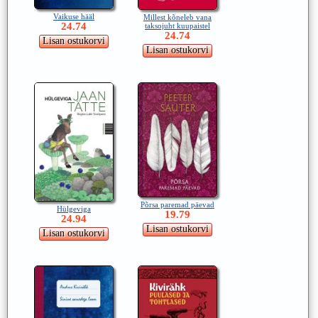
Vaikuse hääl
Millest kõneleb vana
24.74
taksojuht kuupaistel
24.74
Põrsa paremad päevad
Hülgeviga
19.79
24.94