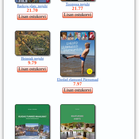
Toompea teejuht
Raekoja plats: teejuht
21.77
21.70
Heimtali teejuht
9.79
Ehedad elamused Pärnumaal
7.97