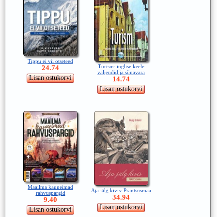
Tippu ei vii otseteed
Turism: inglise keele
24.74
väljendid ja sõnavara
14.74
Maailma kauneimad
Aja jälg kivis: Prantsusmaa
rahvuspargid
34.94
9.40