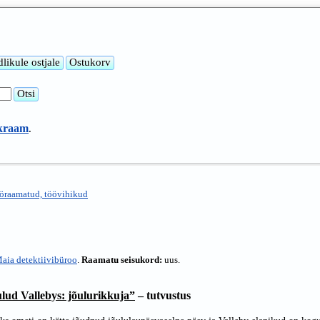
 kraam
.
öraamatud, töövihikud
aia detektiivibüroo
.
Raamatu seisukord:
uus.
lud Vallebys: jõulurikkuja”
– tutvustus