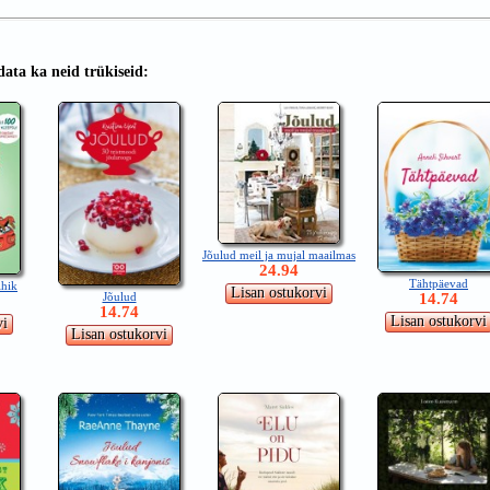
ata ka neid trükiseid:
Jõulud meil ja mujal maailmas
24.94
Tähtpäevad
ihik
Jõulud
14.74
14.74