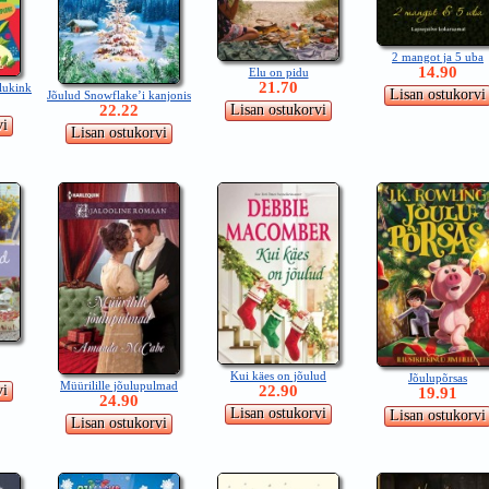
2 mangot ja 5 uba
14.90
Elu on pidu
21.70
ulukink
Jõulud Snowflake’i kanjonis
22.22
Kui käes on jõulud
Jõulupõrsas
Müürilille jõulupulmad
22.90
19.91
24.90