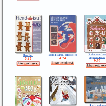
Jõuluootus: last
Sõitsid saanid, sõitsid reed
Head isu!
tegevusraamat
4.74
5.95
9.99
Piparkoogilugu