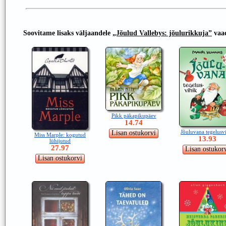
Soovitame lisaks väljaandele
„Jõulud Vallebys: jõulurikkuja”
vaad
Pikk päkapikupäev
14.74
Jõuluvana tegelusv
Miss Marple: kogutud
13.93
lühijutud
27.97