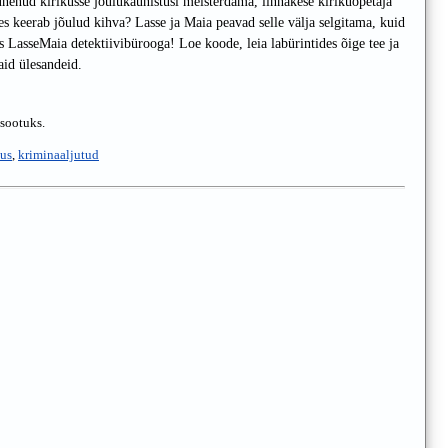
nenud kirikusse jõulukaunistusi meisterdama, linnakese kirikuõpetaja
es keerab jõulud kihva? Lasse ja Maia peavad selle välja selgitama, kuid
s LasseMaia detektiivibürooga! Loe koode, leia labürintides õige tee ja
aid ülesandeid.
 sootuks.
dus
,
kriminaaljutud