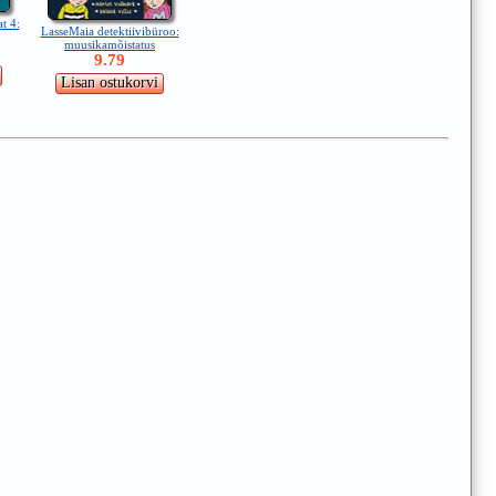
t 4:
LasseMaia detektiivibüroo:
muusikamõistatus
9.79