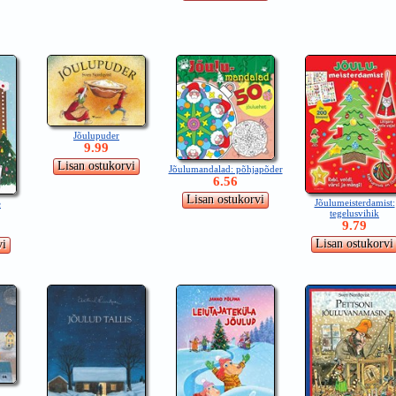
Jõulupuder
9.99
Jõulumandalad: põhjapõder
6.56
Jõulumeisterdamist:
e
tegelusvihik
9.79