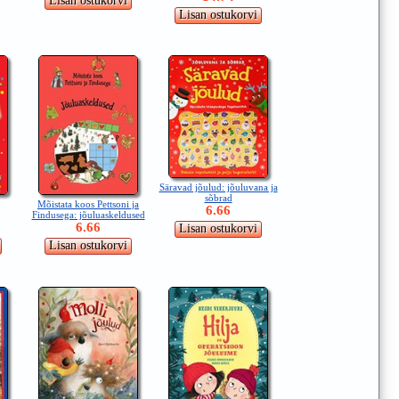
Säravad jõulud: jõuluvana ja
sõbrad
Mõistata koos Pettsoni ja
6.66
Findusega: jõuluaskeldused
6.66