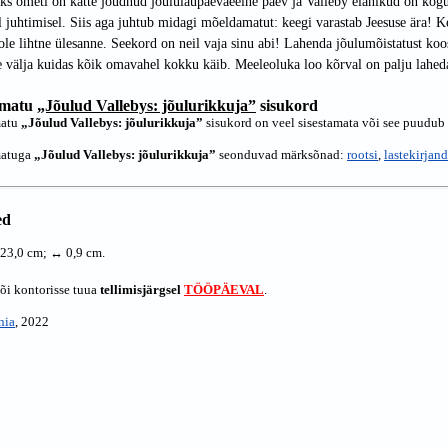
s ometi on kätte jõudnud jõululaupäevaeelne päev ja Valleby elanikud on kogu
l juhtimisel. Siis aga juhtub midagi mõeldamatut: keegi varastab Jeesuse ära! K
ole lihtne ülesanne. Seekord on neil vaja sinu abi! Lahenda jõulumõistatust koo
 välja kuidas kõik omavahel kokku käib. Meeleoluka loo kõrval on palju lahed
matu
„Jõulud Vallebys: jõulurikkuja”
sisukord
atu
„Jõulud Vallebys: jõulurikkuja”
sisukord on veel sisestamata või see puudub
atuga
„Jõulud Vallebys: jõulurikkuja”
seonduvad märksõnad:
rootsi
,
lastekirjan
ed
 23,0 cm; ↔ 0,9 cm.
või kontorisse tuua
tellimisjärgsel
TÖÖPÄEVAL
.
nia
, 2022