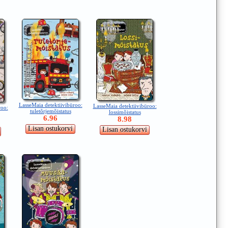
LasseMaia detektiivibüroo:
LasseMaia detektiivibüroo:
roo:
tuletõrjemõistatus
lossimõistatus
6.96
8.98