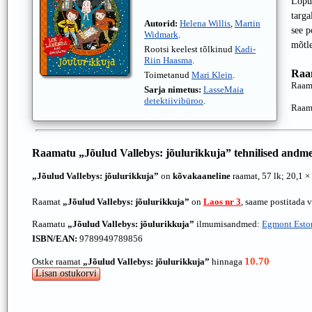
Lõpuk
targa
Autorid:
Helena Willis
,
Martin
see p
Widmark
.
mõtle
Rootsi keelest tõlkinud
Kadi-
Riin Haasma
.
Raa
Toimetanud
Mari Klein
.
Raam
Sarja nimetus:
LasseMaia
detektiivibüroo
.
Raam
Raamatu
„Jõulud Vallebys: jõulurikkuja”
tehnilised andm
„Jõulud Vallebys: jõulurikkuja”
on
kõvakaaneline
raamat, 57 lk; 20,1 ×
Raamat
„Jõulud Vallebys: jõulurikkuja”
on
Laos nr 3
, saame postitada 
Raamatu
„Jõulud Vallebys: jõulurikkuja”
ilmumisandmed:
Egmont Esto
ISBN/EAN:
9789949789856
10.70
Ostke raamat
„Jõulud Vallebys: jõulurikkuja”
hinnaga