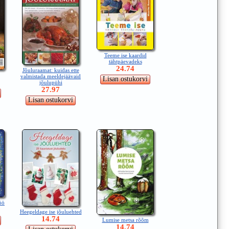
Teeme ise kaardid
tähtpäevadeks
24.74
Jõuluraamat: kuidas ette
valmistada meeldejäävaid
jõulupühi
27.97
öö
Heegeldage ise jõuluehted
14.74
Lumise metsa rõõm
14.74