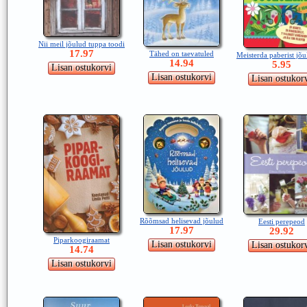
Nii meil jõulud tuppa toodi
17.97
Tähed on taevatuled
Meisterda paberist jõ
14.94
5.95
Rõõmsad helisevad jõulud
Eesti perepeod
17.97
29.92
Piparkoogiraamat
14.74