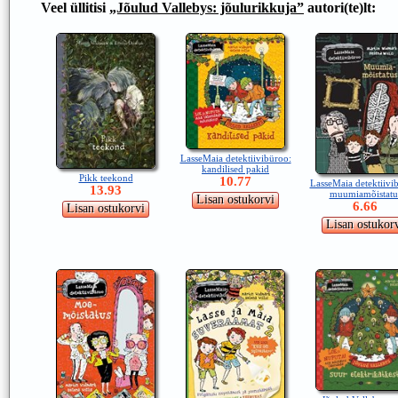
Veel üllitisi
„Jõulud Vallebys: jõulurikkuja”
autori(te)lt:
LasseMaia detektiivibüroo:
kandilised pakid
Pikk teekond
10.77
LasseMaia detektiivi
13.93
muumiamõistatu
6.66