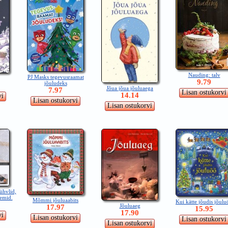
Nauding: talv
PJ Masks tegevusraamat
9.79
jõuludeks
Jõua jõua jõuluaega
7.97
14.14
ühvlid,
eemid.
Mõmmi jõuluaabits
Kui kätte jõudis jõulu
Jõuluaeg
17.97
15.95
17.90