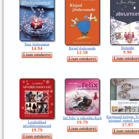
Suur jõuluraamat
Jõulutäht
14.94
Kirjad jõuluvanale
9.90
12.50
Kingitused köögist. Tr
Siil Felix ja päkapliks Kerli
küpsised, pestod, kr
19.79
Looduslikud
17.97
talvedekoratsioonid
19.79