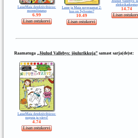
Jõulud Vallebys: s
elektrikatkestus
LasseMaia detektiivibüroo:
Lasse ja Maia suveraamat 2:
14.74
moemõistatus
kus on Sylvester?
6.99
10.49
Raamatuga
„Jõulud Vallebys: jõulurikkuja”
samast sarja(de)st:
LasseMaia detektiivibüroo:
nuputa ja värvi!
4.74