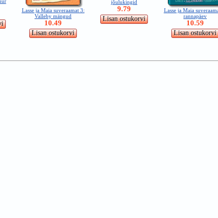
uur
jõulukingid
9.79
Lasse ja Maia suveraamat 3:
Lasse ja Maia suveraama
Valleby mängud
rannapäev
10.49
10.59