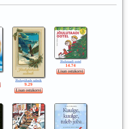
Jõulutaadi ootel
14.74
Jõulupühade salmik
9.29