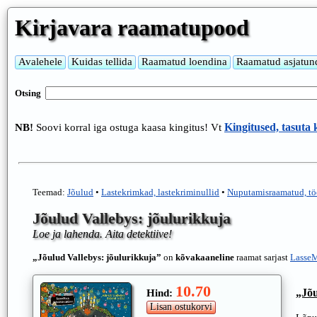
Kirjavara raamatupood
Otsing
Kingitused, tasuta
NB!
Soovi korral iga ostuga kaasa kingitus! Vt
Teemad:
Jõulud
•
Lastekrimkad, lastekriminullid
•
Nuputamisraamatud, tö
Jõulud Vallebys: jõulurikkuja
Loe ja lahenda. Aita detektiive!
„Jõulud Vallebys: jõulurikkuja”
on
kõvakaaneline
raamat sarjast
LasseM
10.70
„Jõu
Hind: