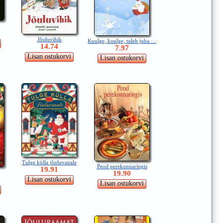
Jõuluvihik
Kuulge, kuulge, tuleb juba …
14.74
7.97
Tulge külla jõuluvanale
Peod perekonnaringis
19.91
19.90