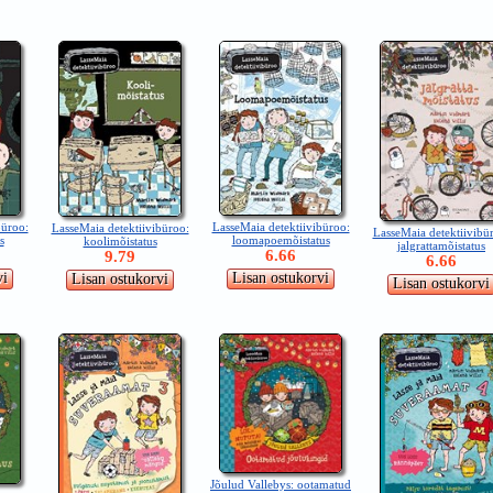
büroo:
LasseMaia detektiivibüroo:
LasseMaia detektiivibüroo:
LasseMaia detektiivibü
s
loomapoemõistatus
koolimõistatus
jalgrattamõistatus
6.66
9.79
6.66
Jõulud Vallebys: ootamatud