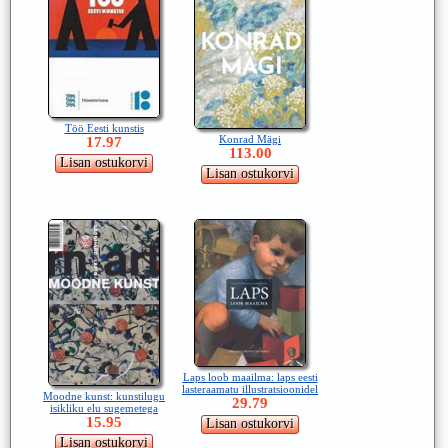
Töö Eesti kunstis
Konrad Mägi
17.97
113.00
Laps loob maailma: laps eesti
lasteraamatu illustratsioonidel
Moodne kunst: kunstilugu
29.79
isikliku elu sugemetega
15.95