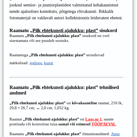
jooksul seenior- ja juuniorplastidest valmistatud kehakaunistusi
nende ajaloolises kontekstis, põigetega rõivakunsti. Rikkalik
fotomaterjal on valdavalt autori kollektsioonis leiduvatest ehetest.
Raamatu
„Pilk ehtekunsti ajalukku: plast”
sisukord
Raamatu
„Pilk ehtekunsti ajalukku: plast”
sisukord on veel
sisestamata või see puudub sootuks.
Raamatuga
„Pilk ehtekunsti ajalukku: plast”
seonduvad
märksõnad:
ajalugu
,
kunst
Raamatu
„Pilk ehtekunsti ajalukku: plast”
tehnilised
andmed
„Pilk ehtekunsti ajalukku: plast”
on
kõvakaaneline
raamat, 216 lk;
20,8 × 26,7 cm; ↔ 2,0 cm; 1,052 kg.
Raamat
„Pilk ehtekunsti ajalukku: plast”
on
Laos nr 1
, saame
postitada või kontorisse tuua
samal või esimesel
TÖÖPÄEVAL
.
Raamatu
„Pilk ehtekunsti ajalukku: plast”
ilmumisandmed:
Anne