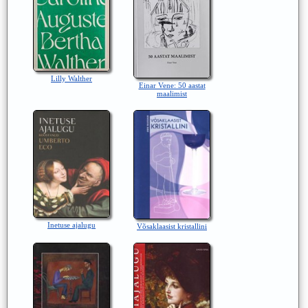
Lilly Walther
Einar Vene: 50 aastat
maalimist
Inetuse ajalugu
Võsaklaasist kristallini