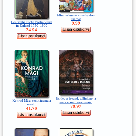
Minu esimene kunstiajaloo
raamat
Deutschbaltische Porträtkunst
9.99
in Estland 1750–1900
24.94
Esitledes iseend: tallinlane ja
Konrad Mägi seninägemata
tema elamu varauusajal
maalid
79.97
41.70