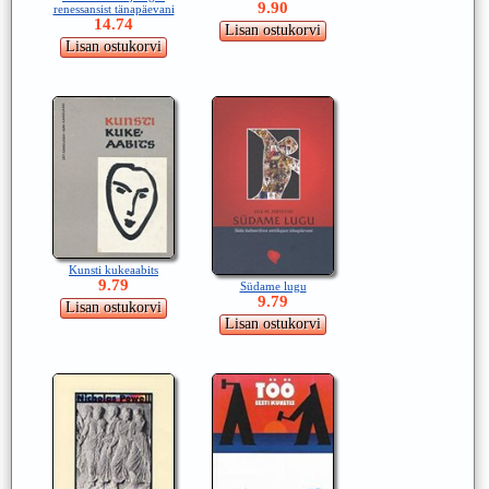
9.90
renessansist tänapäevani
14.74
Kunsti kukeaabits
9.79
Südame lugu
9.79