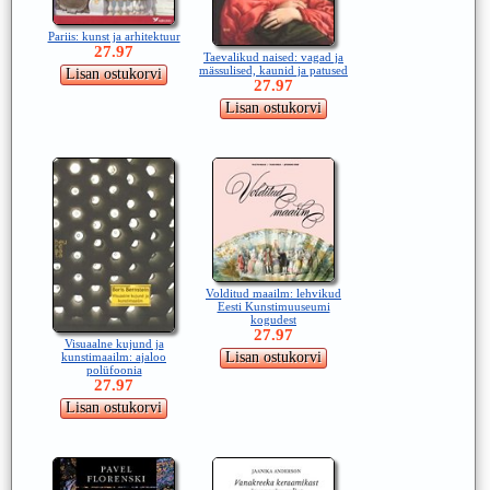
Pariis: kunst ja arhitektuur
27.97
Taevalikud naised: vagad ja
mässulised, kaunid ja patused
27.97
Volditud maailm: lehvikud
Eesti Kunstimuuseumi
kogudest
27.97
Visuaalne kujund ja
kunstimaailm: ajaloo
polüfoonia
27.97