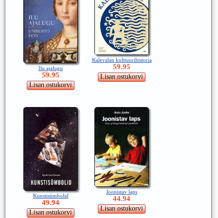
Kalevalan kulttuurihistoria
59.95
Ilu ajalugu
59.95
Joonistav laps
Kunstisümbolid
44.94
49.94