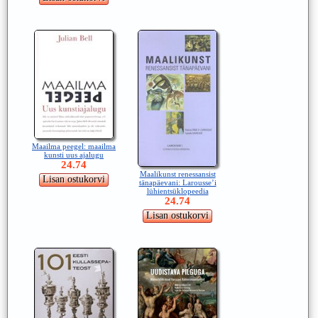
Maailma peegel: maailma
kunsti uus ajalugu
24.74
Maalikunst renessansist
tänapäevani: Larousse’i
lühientsüklopeedia
24.74