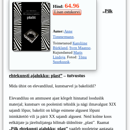
64.96
Hind:
„Pilk
Autor:
Anne
Timmermann
.
Toimetanud
Karoliine
Bürkland
,
Sven Maanso
.
Kujundanud
Maris
Lindoja
. Fotod:
Tõnu
Suurkuusk
.
ehtekunsti ajalukku: plast”
– tutvustus
Mida ühist on elevandiluul, kunstsarvel ja bakeliidil?
Elevandiluu on ammusest ajast kõrgelt hinnatud looduslik
materjal; kunstsarv on poolenisti tehislik ja nägi ilmavalgust XIX
sajandi lõpus; bakeliit on kõige esimene algusest lõpuni
inimkätetöö vili ja pärit XX sajandi algusest. Neid kolme koos
eelkäijate ja järeltulijatega hõlmab üldmõiste „plast”. Raamat
„Pilk ehtekunsti ajalukku: plast”
vaatleb pooleteise aastasaja