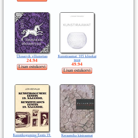
Ükssarvik võlumetsas
Kunstiraamat: 105 kõnekat
24.94
teost
49.94
Kunstikogumine Eestis 19.
Keraamika käsiraamat