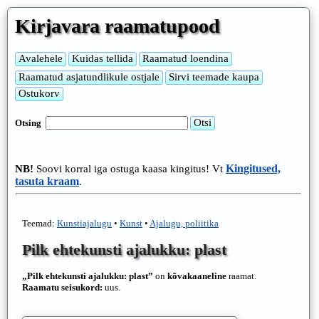
Kirjavara raamatupood
Otsing
Kingitused,
NB!
Soovi korral iga ostuga kaasa kingitus! Vt
tasuta kraam
.
Teemad:
Kunstiajalugu
•
Kunst
•
Ajalugu, poliitika
Pilk ehtekunsti ajalukku: plast
„Pilk ehtekunsti ajalukku: plast”
on
kõvakaaneline
raamat.
Raamatu seisukord:
uus.