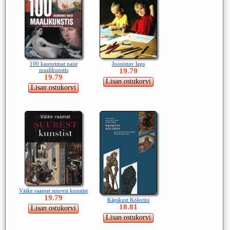
100 kauneimat naist
Joonistav laps
maalikunstis
19.79
19.79
Väike raamat suurest kunstist
19.79
Käpikust Kölerini
18.81