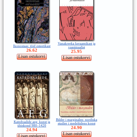
Vanakreeka keraamikast ja
Ikonostaas: töid esteetikast
vaasimaalist
26.62
25.95
Bilder i marginalen: nordiska
Katedraalide aeg: kunst ja
studier i medeltidens konst
ühiskond 980–1420
24.90
24.94