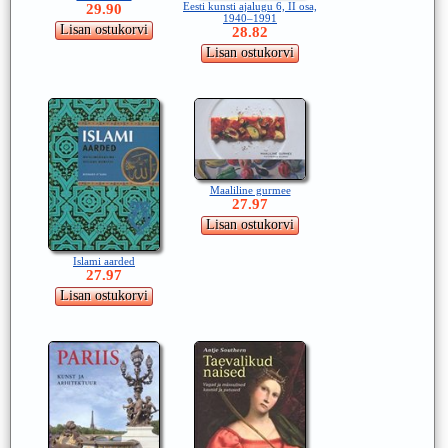
Eesti kunsti ajalugu 6, II osa,
29.90
1940–1991
28.82
Maaliline gurmee
27.97
Islami aarded
27.97