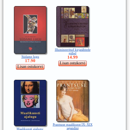
Illumineeritud kirjatähtede
piibel
Südame lugu
14.99
17.90
Prantsuse maalikunst IX–XIX
sajandini
Maalikunsti ajalugu: