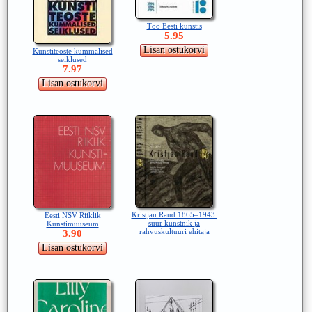
Töö Eesti kunstis
5.95
Kunstiteoste kummalised
seiklused
7.97
Kristjan Raud 1865–1943:
Eesti NSV Riiklik
suur kunstnik ja
Kunstimuuseum
rahvuskultuuri ehitaja
3.90