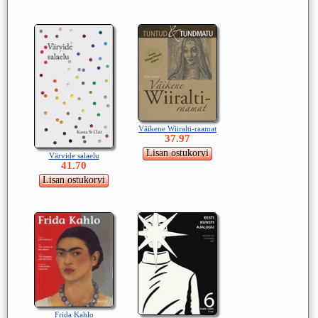
Väikene Wiiralti-raamat
37.97
Värvide salaelu
41.70
Frida Kahlo