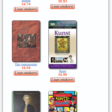
sajandil
39.93
24.74
Elav gastronoomia
34.94
Kunst
34.90