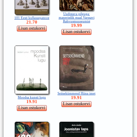
Uudistava pilguga:
maneristlik maal Varssavi
101 Eesti kullassepateost
Rahvusmuuseumist
21.70
19.99
Seitsekümmend Hiina imet
19.91
Moodsa kunsti lugu
19.91