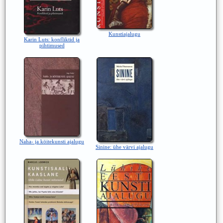
Kunstiajalugu
Karin Luts: konfliktid ja
pihtimused
Naha- ja köitekunsti ajalugu
Sinine: ühe värvi ajalugu