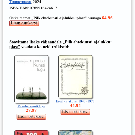
Timmermann
, 2024
ISBN/EAN:
9789916424612
64.96
Ostke raamat
„Pilk ehtekunsti ajalukku: plast”
hinnaga
Soovitame lisaks väljaandele
„Pilk ehtekunsti ajalukku:
plast”
vaadata ka neid trükiseid:
Eesti kirjakunst 1940–1970
44.94
Moodsa kunsti lugu
27.97