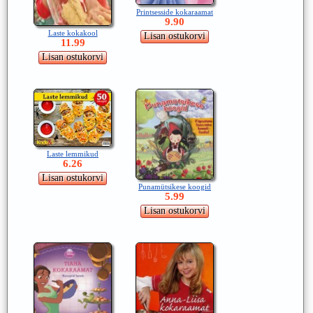
Printsesside kokaraamat
9.90
Laste kokakool
11.99
Laste lemmikud
6.26
Punamütsikese koogid
5.99