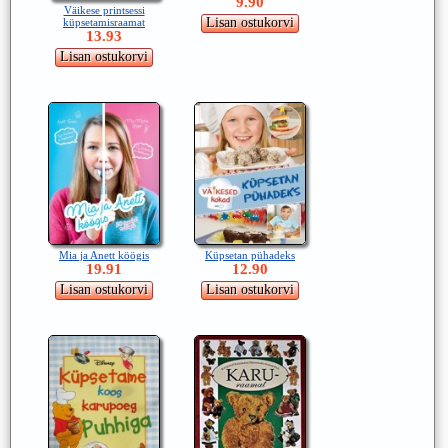
9.90
Väikese printsessi
küpsetamisraamat
13.93
Mia ja Anett köögis
Küpsetan pühadeks
19.91
12.90