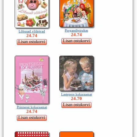
Porgandipirukas
Lõbusad võileivad
24.74
24.74
Lastepere kokaraamat
24.70
Printsessi kokaraamat
24.74