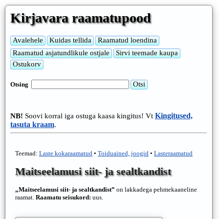
Kirjavara raamatupood
Otsing
Kingitused,
NB!
Soovi korral iga ostuga kaasa kingitus! Vt
tasuta kraam
.
Teemad:
Laste kokaraamatud
•
Toiduained, joogid
•
Lasteraamatud
Maitseelamusi siit- ja sealtkandist
„Maitseelamusi siit- ja sealtkandist”
on lakkadega pehmekaaneline
raamat.
Raamatu seisukord:
uus.