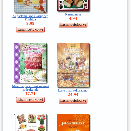
Karuraamat
Küpsetame koos karupoeg
4.94
Puhhiga
9.99
Maailma parim kokaraamat
tüdrukutele
Laste oma kokaraamat
17.71
24.94