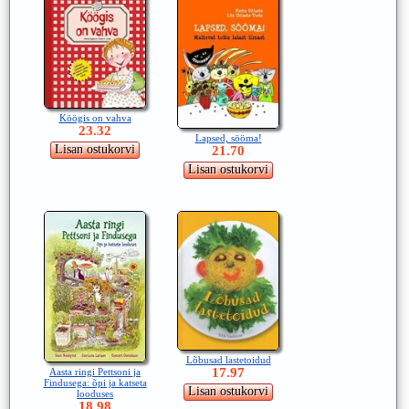
Köögis on vahva
23.32
Lapsed, sööma!
21.70
Lõbusad lastetoidud
17.97
Aasta ringi Pettsoni ja
Findusega: õpi ja katseta
looduses
18.98