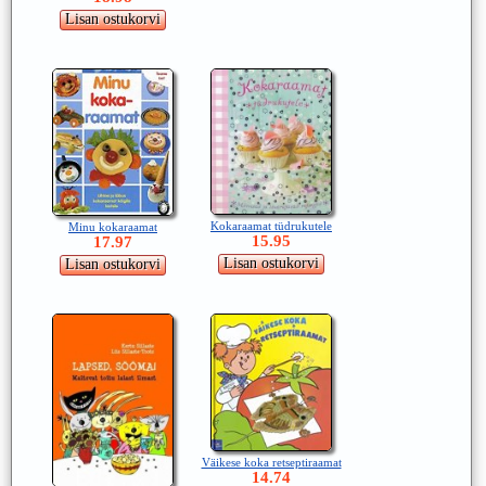
Kokaraamat tüdrukutele
Minu kokaraamat
15.95
17.97
Väikese koka retseptiraamat
14.74