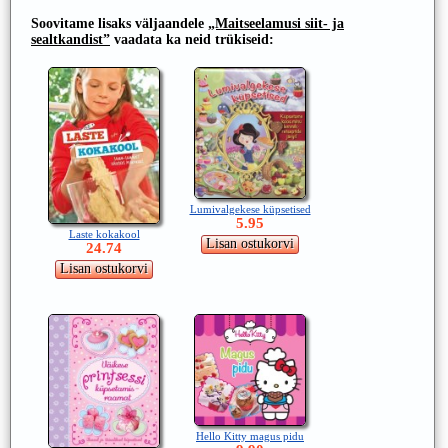
Soovitame lisaks väljaandele
„Maitseelamusi siit- ja
sealtkandist”
vaadata ka neid trükiseid:
Lumivalgekese küpsetised
5.95
Laste kokakool
24.74
Hello Kitty magus pidu