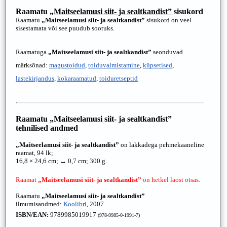
Raamatu
„Maitseelamusi siit- ja sealtkandist”
sisukord
Raamatu
„Maitseelamusi siit- ja sealtkandist”
sisukord on veel
sisestamata või see puudub sootuks.
Raamatuga
„Maitseelamusi siit- ja sealtkandist”
seonduvad
märksõnad:
magustoidud
,
toiduvalmistamine
,
küpsetised
,
lastekirjandus
,
kokaraamatud
,
toiduretseptid
Raamatu
„Maitseelamusi siit- ja sealtkandist”
tehnilised andmed
„Maitseelamusi siit- ja sealtkandist”
on lakkadega pehmekaaneline
raamat, 94 lk;
16,8 × 24,6 cm; ↔ 0,7 cm; 300 g.
Raamat
„Maitseelamusi siit- ja sealtkandist”
on hetkel laost otsas.
Raamatu
„Maitseelamusi siit- ja sealtkandist”
ilmumisandmed:
Koolibri
, 2007
ISBN/EAN:
9789985019917
(978-9985-0-1991-7)