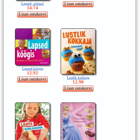
Lapsed, sööma!
14.74
Lapsed köögis
12.92
Lustlik kokkaja
12.90