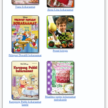
Tiana kokaraamat
Anna-Liisa kokaraamat
Poisid köögis
Piilupart Donaldi kokaraamat
Maailma parim kokaraamat
tüdrukutele
Karupoeg Puhhi kokaraamat
lastele