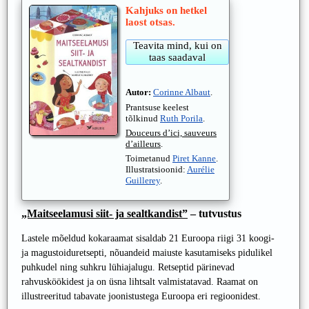
Kahjuks on hetkel
laost otsas.
Autor:
Corinne Albaut
.
Prantsuse keelest
tõlkinud
Ruth Porila
.
Douceurs d’ici, sauveurs
d’ailleurs
.
Toimetanud
Piret Kanne
.
Illustratsioonid:
Aurélie
Guillerey
.
„Maitseelamusi siit- ja sealtkandist”
– tutvustus
Lastele mõeldud kokaraamat sisaldab 21 Euroopa riigi 31 koogi-
ja magustoiduretsepti, nõuandeid maiuste kasutamiseks pidulikel
puhkudel ning suhkru lühiajalugu. Retseptid pärinevad
rahvusköökidest ja on üsna lihtsalt valmistatavad. Raamat on
illustreeritud tabavate joonistustega Euroopa eri regioonidest.