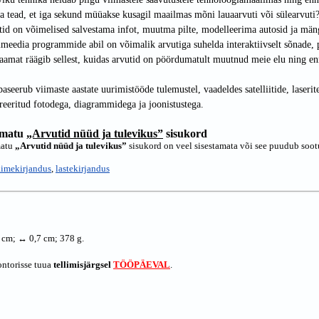
a tead, et iga sekund müüakse kusagil maailmas mõni lauaarvuti või sülearvuti
id on võimelised salvestama infot, muutma pilte, modelleerima autosid ja mä
meedia programmide abil on võimalik arvutiga suhelda interaktiivselt sõnade, p
aamat räägib sellest, kuidas arvutid on pöördumatult muutnud meie elu ning enn
baseerub viimaste aastate uurimistööde tulemustel, vaadeldes satelliitide, laserit
treeritud fotodega, diagrammidega ja joonistustega.
matu
„Arvutid nüüd ja tulevikus”
sisukord
atu
„Arvutid nüüd ja tulevikus”
sisukord on veel sisestamata või see puudub soot
aimekirjandus
,
lastekirjandus
2 cm; ↔ 0,7 cm; 378 g.
ontorisse tuua
tellimisjärgsel
TÖÖPÄEVAL
.