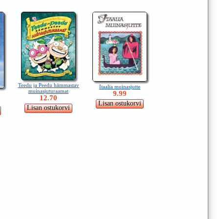
Teedu ja Peedu hämmastav
Itaalia muinasjutte
muinasjuturaamat
9.99
12.70