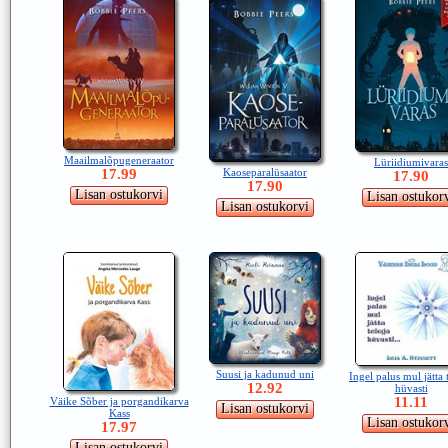
Maailmalõpugeneraator
Lüriidiumivaras
Kaoseparalüsaator
17.99
17.90
17.90
Suusi ja kadunud uni
Ingel palus mul jätta 
12.92
hüvasti
11.11
Väike Sõber ja porgandikarva
Kass
17.97