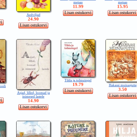
metsas
metsas
11.99
15.95
Aedviljad
24.90
Tilda ja tolmuingel
19.79
Hakassi muinasjutte
moodi
3.50
Asjad, lilled, loomad ja
inimesed lastele
14.90