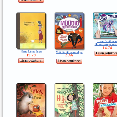
Torm Ponilinnas
liitreaalsusega raa
14.74
Härra Linnu lugu
Müüdid 30 sekundiga
19.79
9.99