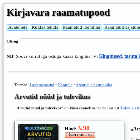
Kirjavara raamatupood
Otsing
Kingitused, tasuta
NB!
Soovi korral iga ostuga kaasa kingitus! Vt
Teemad:
Lasteraamatud
•
Noortele
•
Arvutid, elektroonika
Arvutid nüüd ja tulevikus
„Arvutid nüüd ja tulevikus”
on
kõvakaaneline
raamat sarjast
Tuleviku t
3.90
„Arv
Hind:
Tulev