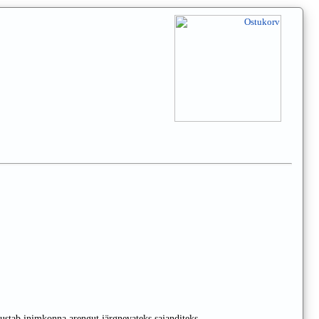
ustab inimkonna arengut järgnevateks sajanditeks.