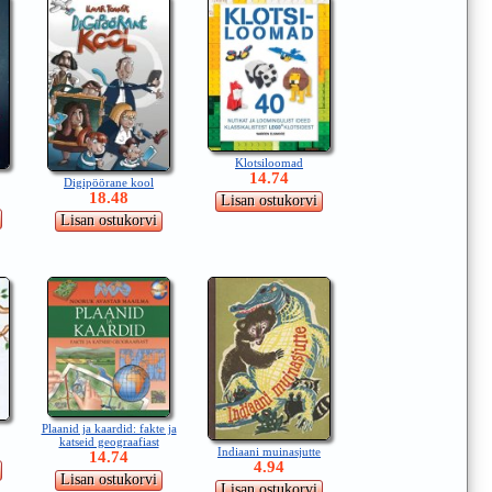
Klotsiloomad
14.74
Digipöörane kool
18.48
Plaanid ja kaardid: fakte ja
katseid geograafiast
Indiaani muinasjutte
14.74
4.94