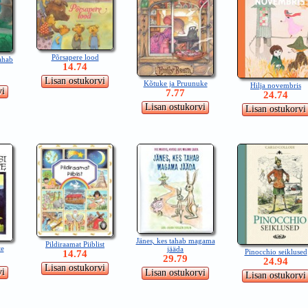
Põrsapere lood
tahab
14.74
Kõtuke ja Pruunuke
Hilja novembris
7.77
24.74
Jänes, kes tahab magama
Pildiraamat Piiblist
te
jääda
Pinocchio seiklused
14.74
29.79
24.94