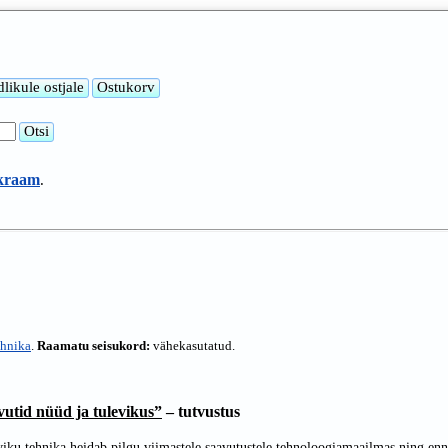
 kraam
.
ehnika
.
Raamatu seisukord:
vähekasutatud.
utid nüüd ja tulevikus”
– tutvustus
iku tehnika heidab pilgu viimastele saavutustele tehnoloogiamaailmas ning enn