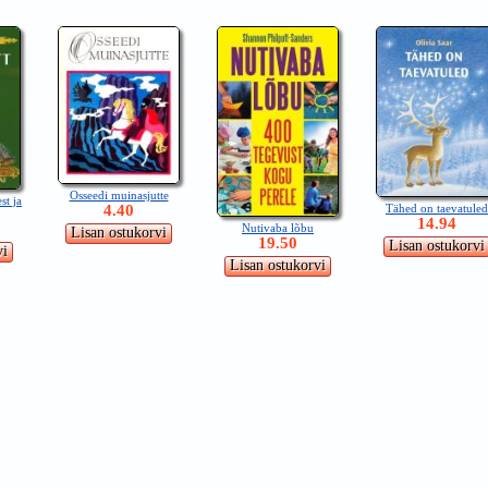
Osseedi muinasjutte
st ja
Tähed on taevatuled
4.40
14.94
Nutivaba lõbu
19.50