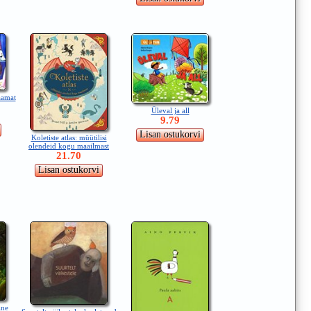
aamat
Üleval ja all
9.79
Koletiste atlas: müütilisi
olendeid kogu maailmast
21.70
ine