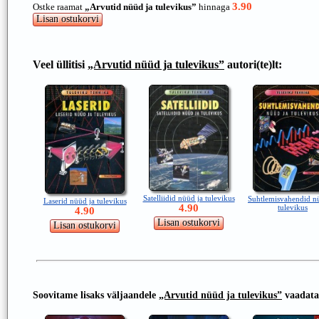
3.90
Ostke raamat
„Arvutid nüüd ja tulevikus”
hinnaga
Veel üllitisi
„Arvutid nüüd ja tulevikus”
autori(te)lt:
Satelliidid nüüd ja tulevikus
Suhtlemisvahendid n
Laserid nüüd ja tulevikus
4.90
tulevikus
4.90
Soovitame lisaks väljaandele
„Arvutid nüüd ja tulevikus”
vaadata 