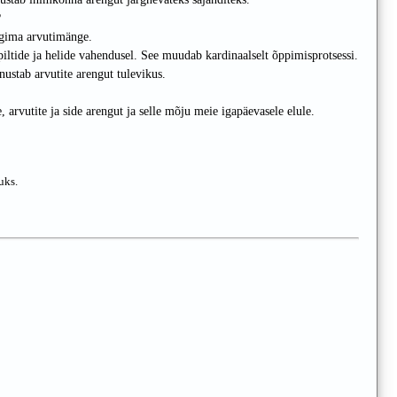
?
ngima arvutimänge.
iltide ja helide vahendusel. See muudab kardinaalselt õppimisprotsessi.
ustab arvutite arengut tulevikus.
e, arvutite ja side arengut ja selle mõju meie igapäevasele elule.
uks.