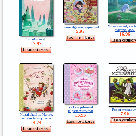
Väike elevant, kes 
Lumivalgekese küpsetised
magama jääda
5.95
16.96
Sabatäht tuleb
17.97
Väikese printsessi
Rootsi muinasjut
küpsetamisraamat
7.90
Maasikahaldjas Marike:
13.93
nahkhiirte varjuteater
14.74