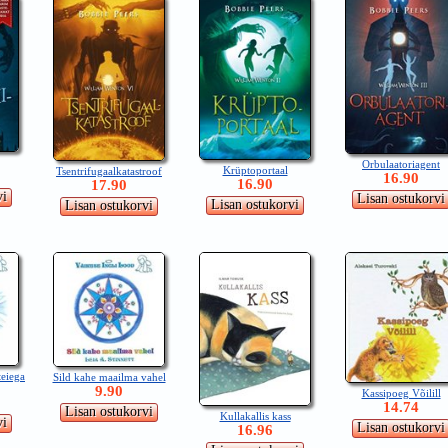
Orbulaatoriagent
Krüptoportaal
Tsentrifugaalkatastroof
16.90
16.90
17.90
teiega
Sild kahe maailma vahel
9.90
Kassipoeg Võilill
14.74
Kullakallis kass
16.96