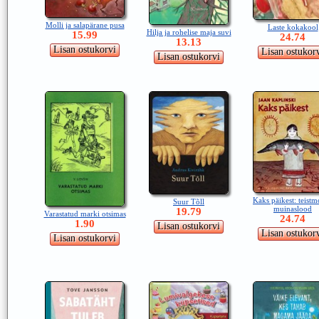
Molli ja salapärane pusa
Laste kokakool
Hilja ja rohelise maja suvi
15.99
24.74
13.13
Kaks päikest: teist
Suur Tõll
muinaslood
19.79
Varastatud marki otsimas
24.74
1.90