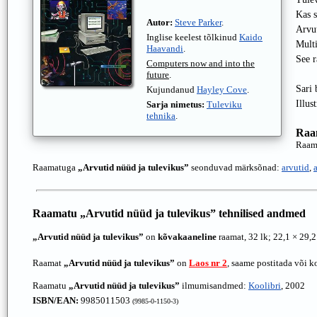
Kas s
Autor:
Steve Parker
.
Arvut
Inglise keelest tõlkinud
Kaido
Multi
Haavandi
.
See r
Computers now and into the
future
.
Sari 
Kujundanud
Hayley Cove
.
Illus
Sarja nimetus:
Tuleviku
tehnika
.
Raa
Raam
Raamatuga
„Arvutid nüüd ja tulevikus”
seonduvad märksõnad:
arvutid
,
Raamatu
„Arvutid nüüd ja tulevikus”
tehnilised andmed
„Arvutid nüüd ja tulevikus”
on
kõvakaaneline
raamat, 32 lk; 22,1 × 29,
Raamat
„Arvutid nüüd ja tulevikus”
on
Laos nr 2
, saame postitada või k
Raamatu
„Arvutid nüüd ja tulevikus”
ilmumisandmed:
Koolibri
, 2002
ISBN/EAN:
9985011503
(9985-0-1150-3)