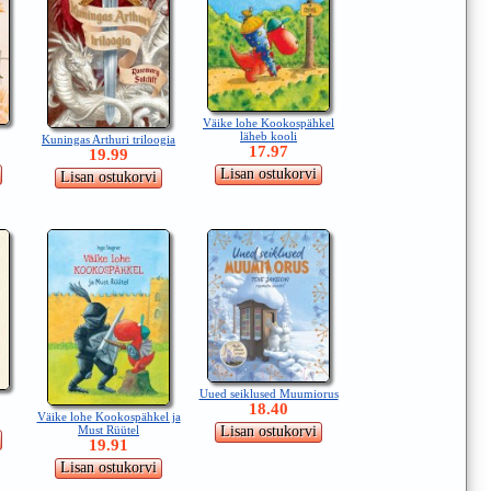
Väike lohe Kookospähkel
läheb kooli
Kuningas Arthuri triloogia
17.97
19.99
Uued seiklused Muumiorus
18.40
Väike lohe Kookospähkel ja
Must Rüütel
19.91