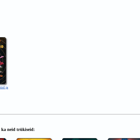
üüd ja
ka neid trükiseid: