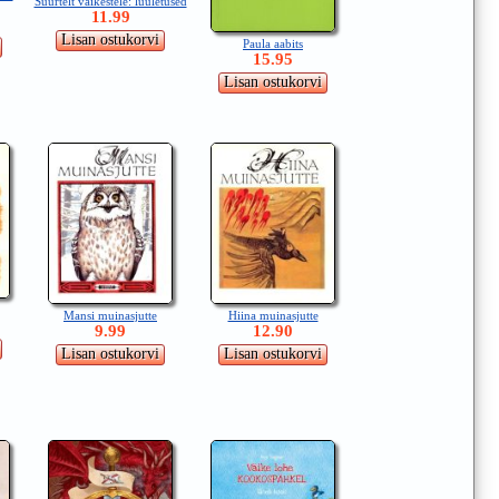
Suurtelt väikestele: luuletused
11.99
Paula aabits
15.95
Mansi muinasjutte
Hiina muinasjutte
9.99
12.90