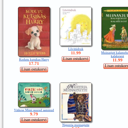
Lõvitüdruk
11.99
Muinasjutt kalamehe
kalakesest
Kodutu kutsikas Harry
11.99
17.71
Väikese Mimi suured sammud
9.79
Nigeeria muinasjutte