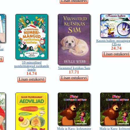
Kaunis ballett: mosaiigir
CD-ga
:
24.74
mat
10-minutilised
numbrimängud nutikatele
Varastatud kutsikas Sam
lastele
17.71
14.74
Maša ja Karu: kohtumine
Maša ja Karu: kohtum